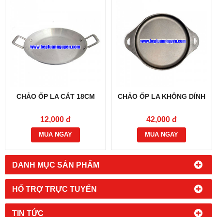
CHẢO ỐP LA CẮT 18CM
CHẢO ỐP LA KHÔNG DÍNH
12,000 đ
42,000 đ
MUA NGAY
MUA NGAY
DANH MỤC SẢN PHẨM
HỔ TRỢ TRỰC TUYẾN
TIN TỨC