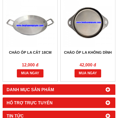
CHẢO ỐP LA CẮT 18CM
CHẢO ỐP LA KHÔNG DÍNH
12,000 đ
42,000 đ
MUA NGAY
MUA NGAY
DANH MỤC SẢN PHẨM
HỔ TRỢ TRỰC TUYẾN
TIN TỨC