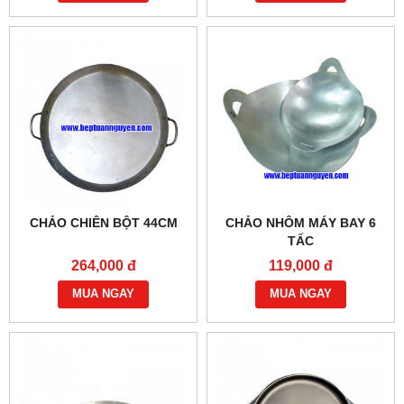
CHẢO CHIÊN BỘT 44CM
CHẢO NHÔM MÁY BAY 6
TẤC
264,000 đ
119,000 đ
MUA NGAY
MUA NGAY