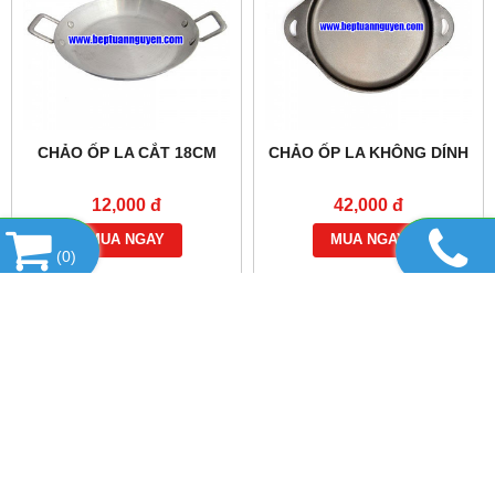
CHẢO ỐP LA CẮT 18CM
CHẢO ỐP LA KHÔNG DÍNH
12,000 đ
42,000 đ
MUA NGAY
MUA NGAY
(
0
)
DANH MỤC SẢN PHẨM
HỔ TRỢ TRỰC TUYẾN
TIN TỨC
THIẾT BỊ & DỤNG CỤ