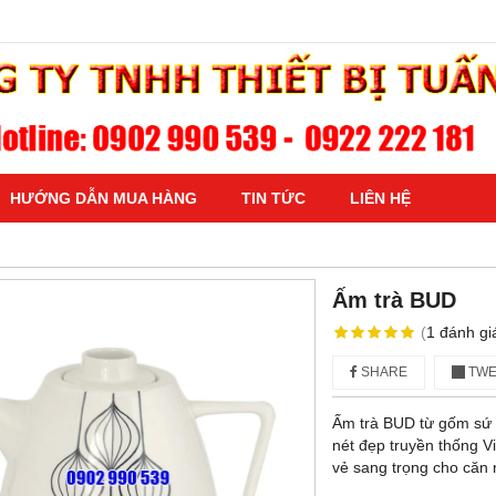
HƯỚNG DẪN MUA HÀNG
TIN TỨC
LIÊN HỆ
Ấm trà BUD
(
1
đánh gi
SHARE
TWE
Ấm trà BUD từ gốm sứ 
nét đẹp truyền thống V
vẻ sang trọng cho căn 