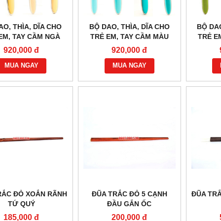
AO, THÌA, DĨA CHO
BỘ DAO, THÌA, DĨA CHO
BỘ DAO
EM, TAY CẦM NGÀ
TRẺ EM, TAY CẦM MÀU
TRẺ E
XANH DƯƠNG
920,000 đ
920,000 đ
MUA NGAY
MUA NGAY
RẮC ĐỎ XOẮN RÃNH
ĐŨA TRẮC ĐỎ 5 CẠNH
ĐŨA TR
TỨ QUÝ
ĐẦU GẮN ỐC
185,000 đ
200,000 đ