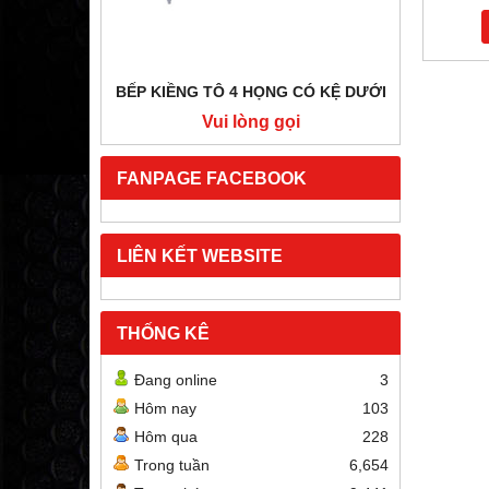
BẾP KIỀNG TÔ 4 HỌNG CÓ KỆ DƯỚI
BẾP HẦ
i
Vui lòng gọi
FANPAGE FACEBOOK
LIÊN KẾT WEBSITE
THỐNG KÊ
Đang online
3
Hôm nay
103
Hôm qua
228
Trong tuần
6,654