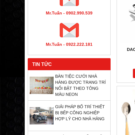
Mr.Tuấn - 0902.990.539
Mr.Tuấn - 0922.222.181
DAO
TIN TỨC
BÀN TIỆC CƯỚI NHÀ
HÀNG ĐƯỢC TRANG TRÍ
NỔI BẬT THEO TÔNG
MÀU NEON
GIẢI PHÁP BỐ TRÍ THIẾT
BỊ BẾP CÔNG NGHIỆP
HỢP LÝ CHO NHÀ HÀNG