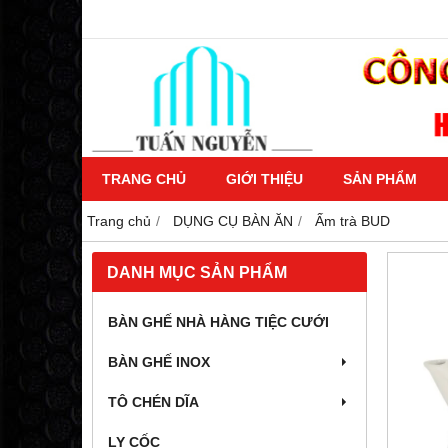
TRANG CHỦ
GIỚI THIỆU
SẢN PHẨM
Trang chủ
DỤNG CỤ BÀN ĂN
Ấm trà BUD
DANH MỤC SẢN PHẨM
BÀN GHẾ NHÀ HÀNG TIỆC CƯỚI
BÀN GHẾ INOX
TÔ CHÉN DĨA
LY CỐC