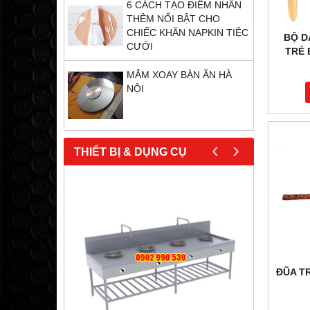
6 CÁCH TẠO ĐIỂM NHẤN
THÊM NỔI BẬT CHO
CHIẾC KHĂN NAPKIN TIỆC
BỘ D
CƯỚI
TRẺ 
MÂM XOAY BÀN ĂN HÀ
NỘI
‹
›
THIẾT BỊ & DỤNG CỤ
ĐŨA T