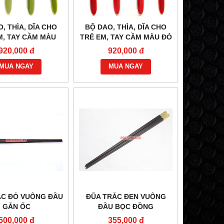
, THÌA, DĨA CHO
BỘ DAO, THÌA, DĨA CHO
M, TAY CẦM MÀU
TRẺ EM, TAY CẦM MÀU ĐỎ
XANH LÁ
920,000 đ
920,000 đ
MUA NGAY
MUA NGAY
ẮC ĐỎ VUÔNG ĐẦU
ĐŨA TRẮC ĐEN VUÔNG
GẮN ỐC
ĐẦU BỌC ĐỒNG
500,000 đ
355,000 đ