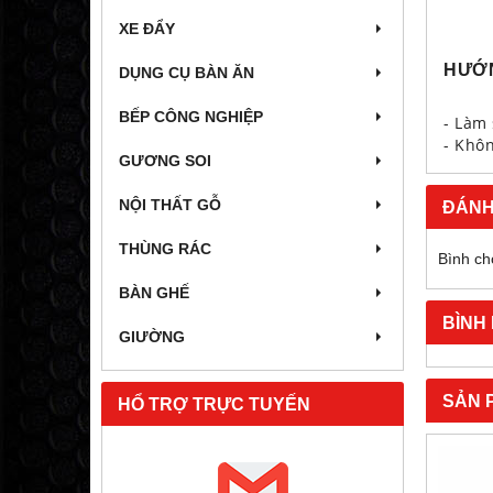
XE ĐẨY
HƯỚ
DỤNG CỤ BÀN ĂN
BẾP CÔNG NGHIỆP
- Làm
- Khô
GƯƠNG SOI
NỘI THẤT GỖ
ĐÁNH
THÙNG RÁC
Bình ch
BÀN GHẾ
BÌNH
GIƯỜNG
SẢN 
HỔ TRỢ TRỰC TUYẾN