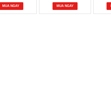
MUA NGAY
MUA NGAY
M THAN ĐÁ KHÔNG GÁY
BẾP HẦM THAN ĐÁ CÓ GÁY
Vui lòng gọi
Vui lòng gọi