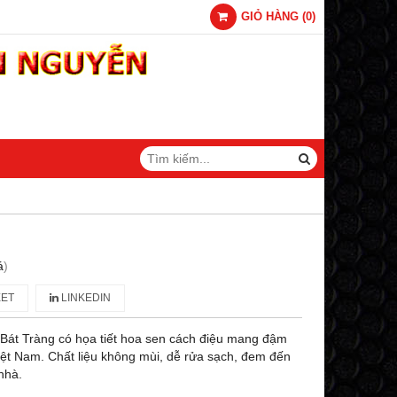
GIỎ HÀNG
(
0
)
á
)
ET
LINKEDIN
Bát Tràng có họa tiết hoa sen cách điệu mang đậm
iệt Nam. Chất liệu không mùi, dễ rửa sạch, đem đến
nhà.