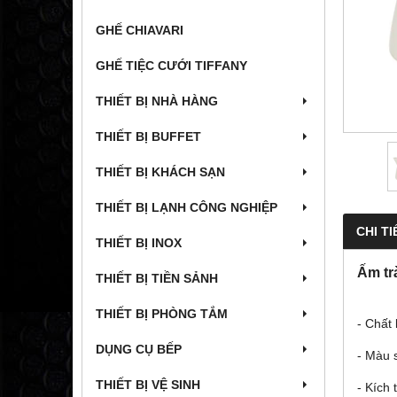
GHẾ CHIAVARI
GHẾ TIỆC CƯỚI TIFFANY
THIẾT BỊ NHÀ HÀNG
THIẾT BỊ BUFFET
THIẾT BỊ KHÁCH SẠN
THIẾT BỊ LẠNH CÔNG NGHIỆP
CHI TI
THIẾT BỊ INOX
Ấm tr
THIẾT BỊ TIỀN SẢNH
THIẾT BỊ PHÒNG TẮM
- Chất
DỤNG CỤ BẾP
- Màu 
THIẾT BỊ VỆ SINH
- Kích