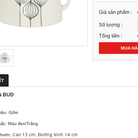
Giá sản phẩm :
Số lượng :
Tổng tiền :
MUA H
ẾT
à BUD
 liệu: Gốm
sắc: Màu đen/Trắng
Cao 13 cm, Đường kính 14 cm
 thước: