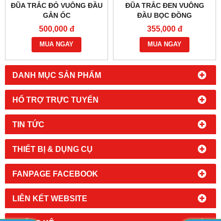
ĐŨA TRẮC ĐỎ VUÔNG ĐẦU
ĐŨA TRẮC ĐEN VUÔNG
GẮN ỐC
ĐẦU BỌC ĐỒNG
500,000 đ
355,000 đ
MUA NGAY
MUA NGAY
DANH MỤC SẢN PHẨM
HỔ TRỢ TRỰC TUYẾN
TIN TỨC
THIẾT BỊ & DỤNG CỤ
FANPAGE FACEBOOK
LIÊN KẾT WEBSITE