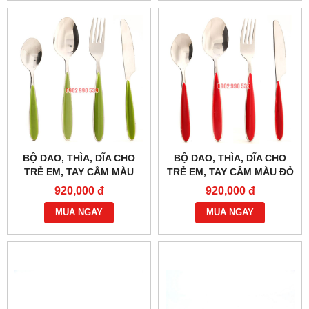
BỘ DAO, THÌA, DĨA CHO
BỘ DAO, THÌA, DĨA CHO
TRẺ EM, TAY CẦM MÀU
TRẺ EM, TAY CẦM MÀU ĐỎ
XANH LÁ
920,000 đ
920,000 đ
MUA NGAY
MUA NGAY