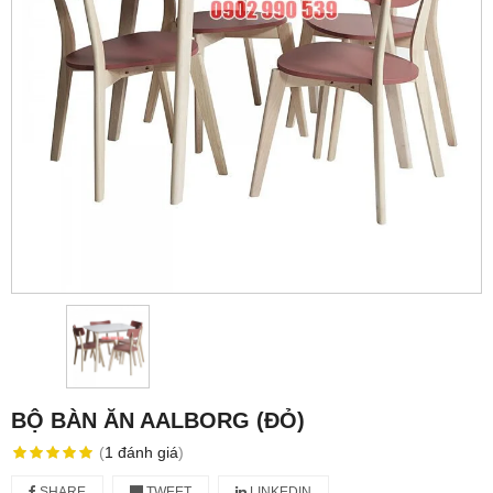
BỘ BÀN ĂN AALBORG (ĐỎ)
(
1
đánh giá
)
SHARE
TWEET
LINKEDIN