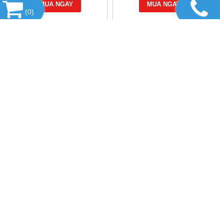
MUA NGAY
MUA NGAY
(
0
)
DANH MỤC SẢN PHẨM
HỔ TRỢ TRỰC TUYẾN
TIN TỨC
THIẾT BỊ & DỤNG CỤ
FANPAGE FACEBOOK
LIÊN KẾT WEBSITE
THỐNG KÊ
CÔNG TY TNHH THIẾT BỊ TUẤN NGUYỄN