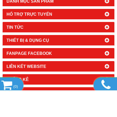
DANH MỤC SẢN PHẨM
HỔ TRỢ TRỰC TUYẾN
TIN TỨC
THIẾT BỊ & DỤNG CỤ
FANPAGE FACEBOOK
LIÊN KẾT WEBSITE
THỐNG KÊ
(
0
)
CÔNG TY TNHH THIẾT BỊ TUẤN NGUYỄN
Địa chỉ: 136 Lê Sao, Phường Phú Thạnh, Quận Tân Phú,
Tp.HCM
​Điện thoại:
0902.990.539
(Mr.Tuấn)