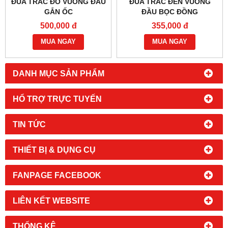
ĐŨA TRẮC ĐỎ VUÔNG ĐẦU
ĐŨA TRẮC ĐEN VUÔNG
GẮN ỐC
ĐẦU BỌC ĐỒNG
500,000 đ
355,000 đ
MUA NGAY
MUA NGAY
DANH MỤC SẢN PHẨM
HỔ TRỢ TRỰC TUYẾN
TIN TỨC
THIẾT BỊ & DỤNG CỤ
FANPAGE FACEBOOK
LIÊN KẾT WEBSITE
THỐNG KÊ