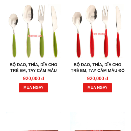
BỘ DAO, THÌA, DĨA CHO
BỘ DAO, THÌA, DĨA CHO
TRẺ EM, TAY CẦM MÀU
TRẺ EM, TAY CẦM MÀU ĐỎ
XANH LÁ
920,000 đ
920,000 đ
MUA NGAY
MUA NGAY