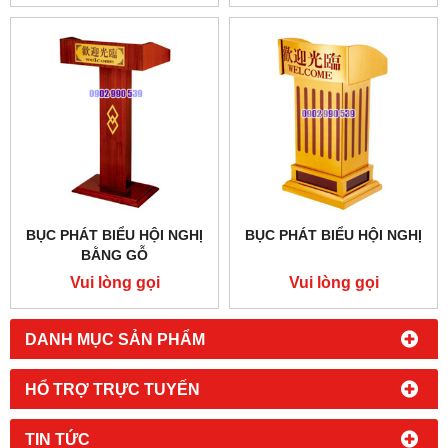
BỤC PHÁT BIỂU HỘI NGHỊ
BỤC PHÁT BIỂU HỘI NGHỊ
BẰNG GỖ
Vui lòng gọi
Vui lòng gọi
DANH MỤC SẢN PHẨM
HỔ TRỢ TRỰC TUYẾN
TIN TỨC