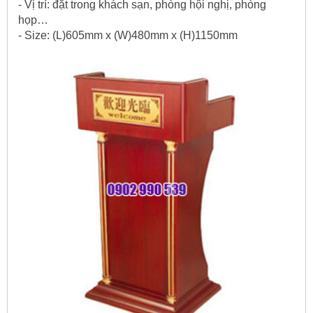
- Vị trí: đặt trong khách sạn, phòng hội nghị, phòng
họp…
- Size: (L)605mm x (W)480mm x (H)1150mm