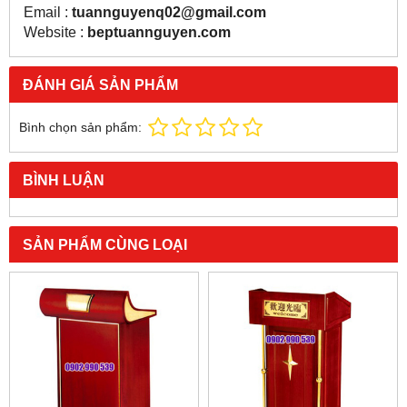
Email :
tuannguyenq02@gmail.com
Website :
beptuannguyen.com
ĐÁNH GIÁ SẢN PHẨM
Bình chọn sản phẩm:
BÌNH LUẬN
SẢN PHẨM CÙNG LOẠI