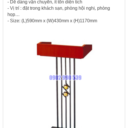
- Dễ dàng vận chuyển, ít tốn diện tích
- Vị trí : đặt trong khách sạn, phòng hội nghị, phòng
họp…
- Size: (L)590mm x (W)430mm x (H)1170mm