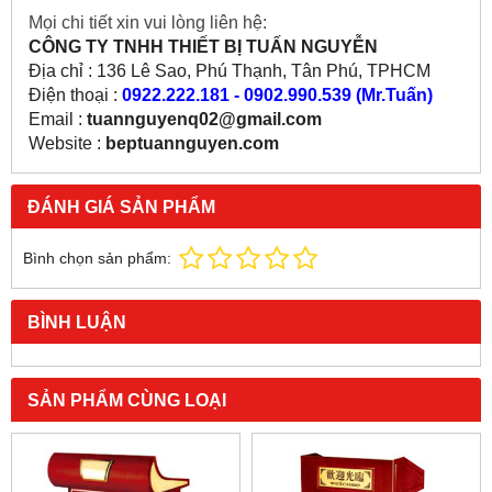
Mọi chi tiết xin vui lòng liên hệ:
CÔNG TY TNHH THIẾT BỊ TUẤN NGUYỄN
Địa chỉ : 136 Lê Sao, Phú Thạnh, Tân Phú, TPHCM
Điện thoại :
0922.222.181 - 0902.990.539 (Mr.Tuấn)
Email :
tuannguyenq02@gmail.com
Website :
beptuannguyen.com
ĐÁNH GIÁ SẢN PHẨM
Bình chọn sản phẩm:
BÌNH LUẬN
SẢN PHẨM CÙNG LOẠI