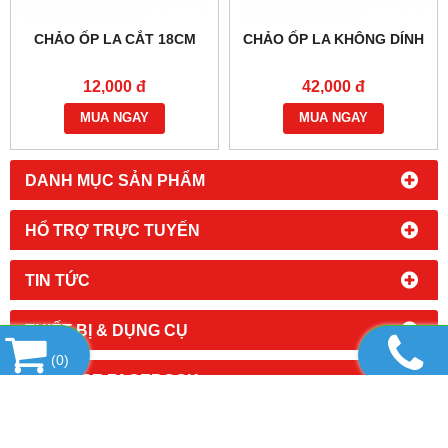
CHẢO ỐP LA CẮT 18CM
CHẢO ỐP LA KHÔNG DÍNH
12,000 đ
42,000 đ
MUA NGAY
MUA NGAY
DANH MỤC SẢN PHẨM
HỔ TRỢ TRỰC TUYẾN
TIN TỨC
THIẾT BỊ & DỤNG CỤ
(
0
)
FANPAGE FACEBOOK
LIÊN KẾT WEBSITE