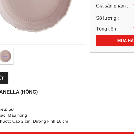
Giá sản phẩm :
Số lượng :
Tổng tiền :
MUA H
ẾT
CANELLA (HỒNG)
liệu: Sứ
sắc: Màu hồng
 thước: Cao 2 cm, Đường kính 16 cm