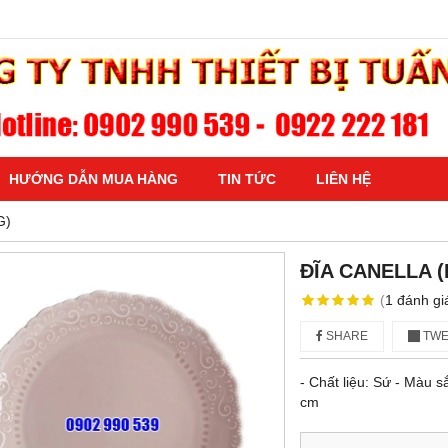
HƯỚNG DẪN MUA HÀNG
TIN TỨC
LIÊN HỆ
G)
ĐĨA CANELLA 
(
1
đánh gi
SHARE
TWE
- Chất liệu: Sứ - Màu 
cm