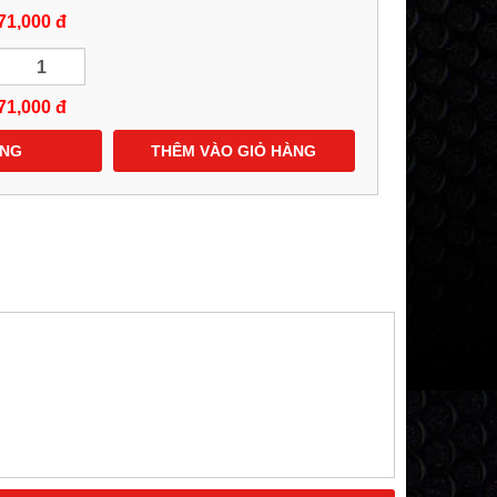
71,000 đ
71,000
đ
ÀNG
THÊM VÀO GIỎ HÀNG