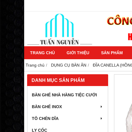
TRANG CHỦ
GIỚI THIỆU
SẢN PHẨM
Trang chủ
DỤNG CỤ BÀN ĂN
ĐĨA CANELLA (HỒN
DANH MỤC SẢN PHẨM
BÀN GHẾ NHÀ HÀNG TIỆC CƯỚI
BÀN GHẾ INOX
TÔ CHÉN DĨA
LY CỐC