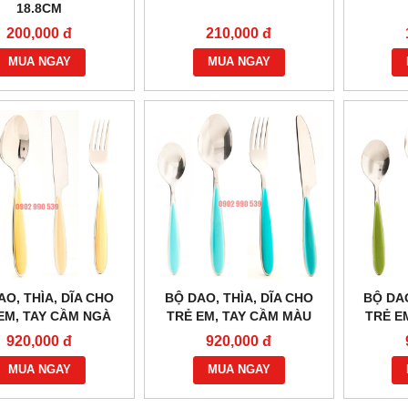
18.8CM
200,000 đ
210,000 đ
MUA NGAY
MUA NGAY
AO, THÌA, DĨA CHO
BỘ DAO, THÌA, DĨA CHO
BỘ DAO
EM, TAY CẦM NGÀ
TRẺ EM, TAY CẦM MÀU
TRẺ E
XANH DƯƠNG
920,000 đ
920,000 đ
MUA NGAY
MUA NGAY