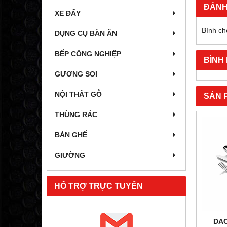
ĐÁNH
XE ĐẨY
Bình ch
DỤNG CỤ BÀN ĂN
BẾP CÔNG NGHIỆP
BÌNH
GƯƠNG SOI
NỘI THẤT GỖ
SẢN 
THÙNG RÁC
BÀN GHẾ
GIƯỜNG
HỔ TRỢ TRỰC TUYẾN
DAO