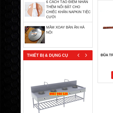
6 CÁCH TẠO ĐIỂM NHẤN
THÊM NỔI BẬT CHO
CHIẾC KHĂN NAPKIN TIỆC
CƯỚI
MÂM XOAY BÀN ĂN HÀ
NỘI
‹
›
ĐŨA T
THIẾT BỊ & DỤNG CỤ