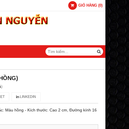
GIỎ HÀNG
(
0
)
(HỒNG)
á
)
ET
LINKEDIN
sắc: Màu hồng - Kích thước: Cao 2 cm, Đường kính 16