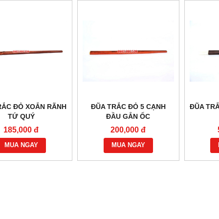
RẮC ĐỎ XOẮN RÃNH
ĐŨA TRẮC ĐỎ 5 CẠNH
ĐŨA TR
TỨ QUÝ
ĐẦU GẮN ỐC
185,000 đ
200,000 đ
MUA NGAY
MUA NGAY