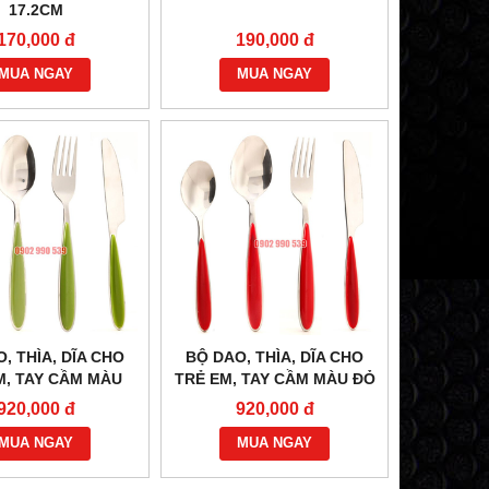
17.2CM
170,000 đ
190,000 đ
MUA NGAY
MUA NGAY
, THÌA, DĨA CHO
BỘ DAO, THÌA, DĨA CHO
M, TAY CẦM MÀU
TRẺ EM, TAY CẦM MÀU ĐỎ
XANH LÁ
920,000 đ
920,000 đ
MUA NGAY
MUA NGAY