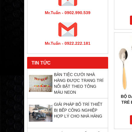
Mr.Tuấn - 0902.990.539
Mr.Tuấn - 0922.222.181
TIN TỨC
BÀN TIỆC CƯỚI NHÀ
HÀNG ĐƯỢC TRANG TRÍ
NỔI BẬT THEO TÔNG
MÀU NEON
BỘ D
TRẺ 
GIẢI PHÁP BỐ TRÍ THIẾT
BỊ BẾP CÔNG NGHIỆP
HỢP LÝ CHO NHÀ HÀNG