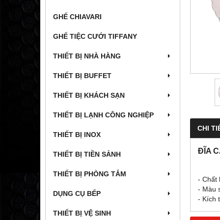
GHẾ CHIAVARI
GHẾ TIỆC CƯỚI TIFFANY
THIẾT BỊ NHÀ HÀNG
THIẾT BỊ BUFFET
THIẾT BỊ KHÁCH SẠN
THIẾT BỊ LẠNH CÔNG NGHIỆP
CHI TI
THIẾT BỊ INOX
ĐĨA 
THIẾT BỊ TIỀN SẢNH
THIẾT BỊ PHÒNG TẮM
- Chất 
- Màu 
DỤNG CỤ BẾP
- Kích
THIẾT BỊ VỆ SINH