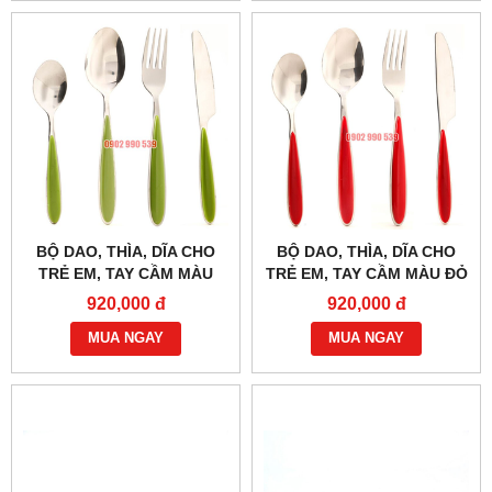
BỘ DAO, THÌA, DĨA CHO
BỘ DAO, THÌA, DĨA CHO
TRẺ EM, TAY CẦM MÀU
TRẺ EM, TAY CẦM MÀU ĐỎ
XANH LÁ
920,000 đ
920,000 đ
MUA NGAY
MUA NGAY