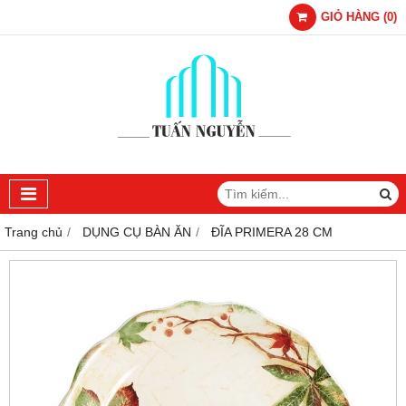
GIỎ HÀNG
(
0
)
Trang chủ
DỤNG CỤ BÀN ĂN
ĐĨA PRIMERA 28 CM