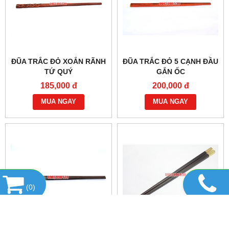
ĐŨA TRẮC ĐỎ XOẮN RÃNH
ĐŨA TRẮC ĐỎ 5 CẠNH ĐẦU
TỨ QUÝ
GẮN ỐC
185,000 đ
200,000 đ
MUA NGAY
MUA NGAY
(
0
)