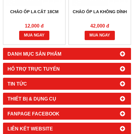
CHẢO ỐP LA CẮT 18CM
CHẢO ỐP LA KHÔNG DÍNH
12,000 đ
42,000 đ
MUA NGAY
MUA NGAY
DANH MỤC SẢN PHẨM
HỔ TRỢ TRỰC TUYẾN
TIN TỨC
THIẾT BỊ & DỤNG CỤ
FANPAGE FACEBOOK
LIÊN KẾT WEBSITE