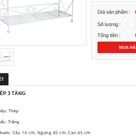
Giá sản phẩm :
Số lượng :
Tổng tiền :
MUA H
ẾT
BẾP 3 TẦNG
liệu: Thép
sắc: Trắng
Sâu 16 cm, Ngang 45 cm, Cao 45 cm
 thước: