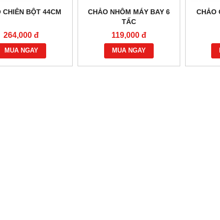
 CHIÊN BỘT 44CM
CHẢO NHÔM MÁY BAY 6
CHẢO 
TẤC
264,000 đ
119,000 đ
M THAN ĐÁ KHÔNG GÁY
BẾP HẦM THAN ĐÁ CÓ GÁY
MUA NGAY
MUA NGAY
Vui lòng gọi
Vui lòng gọi