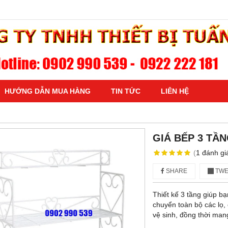
HƯỚNG DẪN MUA HÀNG
TIN TỨC
LIÊN HỆ
GIÁ BẾP 3 TẦ
(
1
đánh gi
SHARE
TWE
Thiết kế 3 tầng giúp bạn
chuyển toàn bộ các lọ, c
vệ sinh, đồng thời man