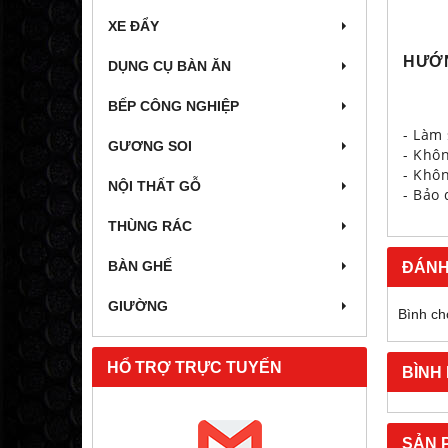
XE ĐẨY
HƯỚ
DỤNG CỤ BÀN ĂN
BẾP CÔNG NGHIỆP
- Làm
GƯƠNG SOI
- Khô
- Khô
NỘI THẤT GỖ
- Bảo
THÙNG RÁC
ĐÁNH
BÀN GHẾ
GIƯỜNG
Bình ch
HỔ TRỢ TRỰC TUYẾN
BÌNH
SẢN 