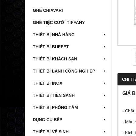
GHẾ CHIAVARI
GHẾ TIỆC CƯỚI TIFFANY
THIẾT BỊ NHÀ HÀNG
THIẾT BỊ BUFFET
THIẾT BỊ KHÁCH SẠN
THIẾT BỊ LẠNH CÔNG NGHIỆP
CHI TI
THIẾT BỊ INOX
GIÁ 
THIẾT BỊ TIỀN SẢNH
THIẾT BỊ PHÒNG TẮM
- Chất 
DỤNG CỤ BẾP
- Màu 
THIẾT BỊ VỆ SINH
- Kích