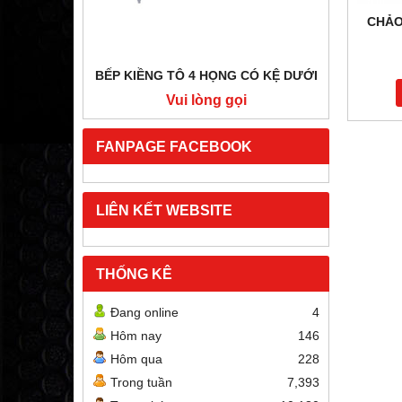
CHẢO
BẾP KIỀNG TÔ 4 HỌNG CÓ KỆ DƯỚI
BẾP HẦ
i
Vui lòng gọi
FANPAGE FACEBOOK
LIÊN KẾT WEBSITE
THỐNG KÊ
Đang online
4
Hôm nay
146
Hôm qua
228
Trong tuần
7,393