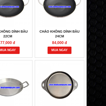
KHÔNG DÍNH BẦU
CHẢO KHÔNG DÍNH BẦU
22CM
24CM
77,000 đ
84,000 đ
MUA NGAY
MUA NGAY