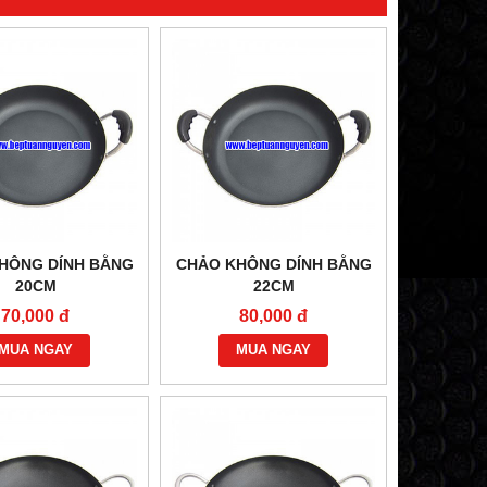
HÔNG DÍNH BẰNG
CHẢO KHÔNG DÍNH BẰNG
20CM
22CM
70,000 đ
80,000 đ
MUA NGAY
MUA NGAY