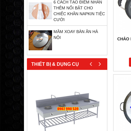
6 CÁCH TẠO ĐIỂM NHẤN
THÊM NỔI BẬT CHO
CHIẾC KHĂN NAPKIN TIỆC
CƯỚI
MÂM XOAY BÀN ĂN HÀ
NỘI
CHẢO 
‹
›
THIẾT BỊ & DỤNG CỤ