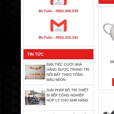
Mr.Tuấn - 0902.990.539
Mr.Tuấn - 0922.222.181
TIN TỨC
C
BÀN TIỆC CƯỚI NHÀ
HÀNG ĐƯỢC TRANG TRÍ
NỔI BẬT THEO TÔNG
MÀU NEON
GIẢI PHÁP BỐ TRÍ THIẾT
BỊ BẾP CÔNG NGHIỆP
HỢP LÝ CHO NHÀ HÀNG