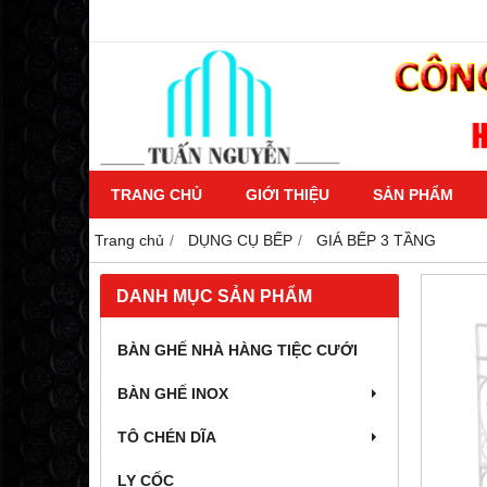
TRANG CHỦ
GIỚI THIỆU
SẢN PHẨM
Trang chủ
DỤNG CỤ BẾP
GIÁ BẾP 3 TẦNG
DANH MỤC SẢN PHẨM
BÀN GHẾ NHÀ HÀNG TIỆC CƯỚI
BÀN GHẾ INOX
TÔ CHÉN DĨA
LY CỐC