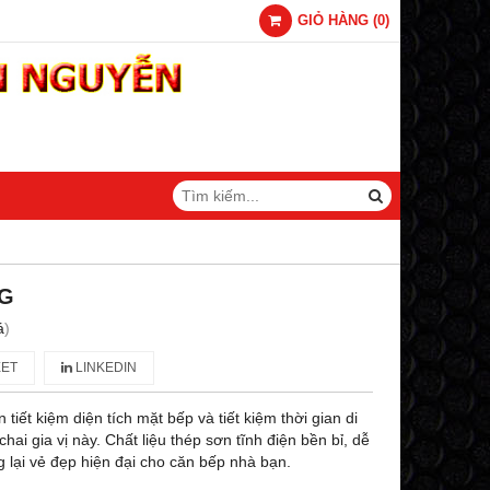
GIỎ HÀNG
(
0
)
NG
á
)
ET
LINKEDIN
 tiết kiệm diện tích mặt bếp và tiết kiệm thời gian di
hai gia vị này. Chất liệu thép sơn tĩnh điện bền bỉ, dễ
g lại vẻ đẹp hiện đại cho căn bếp nhà bạn.