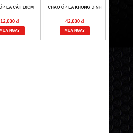
ỐP LA CẮT 18CM
CHẢO ỐP LA KHÔNG DÍNH
12,000 đ
42,000 đ
BẾP HÂM ĐƠN KHÔNG GÁY
BẾP HẦM ĐƠN
MUA NGAY
MUA NGAY
Vui lòng gọi
Vui lòng 