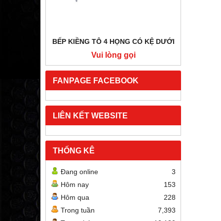
BẾP KIỀNG TÔ 4 HỌNG CÓ KỆ DƯỚI
BẾP HẦ
i
Vui lòng gọi
FANPAGE FACEBOOK
LIÊN KẾT WEBSITE
THỐNG KÊ
Đang online
3
Hôm nay
153
Hôm qua
228
Trong tuần
7,393