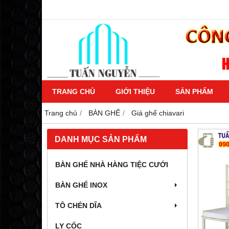
TRANG CHỦ
GIỚI THIỆU
SẢN PHẨM
Trang chủ
BÀN GHẾ
Giá ghế chiavari
DANH MỤC SẢN PHẨM
BÀN GHẾ NHÀ HÀNG TIỆC CƯỚI
BÀN GHẾ INOX
TÔ CHÉN DĨA
LY CỐC