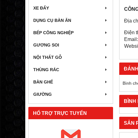
XE ĐẨY
CÔNG
DỤNG CỤ BÀN ĂN
Địa c
​Điện 
BẾP CÔNG NGHIỆP
Email
GƯƠNG SOI
Websi
NỘI THẤT GỖ
ĐÁNH
THÙNG RÁC
BÀN GHẾ
Bình ch
GIƯỜNG
BÌNH
HỔ TRỢ TRỰC TUYẾN
SẢN 