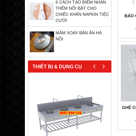
6 CÁCH TẠO ĐIỂM NHẤN
THÊM NỔI BẬT CHO
CHIẾC KHĂN NAPKIN TIỆC
BÁO 
CƯỚI
MÂM XOAY BÀN ĂN HÀ
NỘI
‹
›
THIẾT BỊ & DỤNG CỤ
GHẾ C