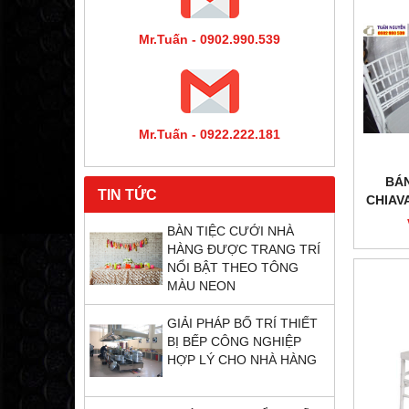
Mr.Tuấn - 0902.990.539
Mr.Tuấn - 0922.222.181
BÁN
TIN TỨC
CHIAV
BÀN TIỆC CƯỚI NHÀ
HÀNG ĐƯỢC TRANG TRÍ
NỔI BẬT THEO TÔNG
MÀU NEON
GIẢI PHÁP BỐ TRÍ THIẾT
BỊ BẾP CÔNG NGHIỆP
HỢP LÝ CHO NHÀ HÀNG