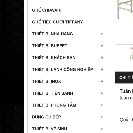
GHẾ CHIAVARI
GHẾ TIỆC CƯỚI TIFFANY
THIẾT BỊ NHÀ HÀNG
THIẾT BỊ BUFFET
THIẾT BỊ KHÁCH SẠN
THIẾT BỊ LẠNH CÔNG NGHIỆP
CHI TI
THIẾT BỊ INOX
Tuấn
THIẾT BỊ TIỀN SẢNH
toàn 
THIẾT BỊ PHÒNG TẮM
DỤNG CỤ BẾP
Quý kh
THIẾT BỊ VỆ SINH