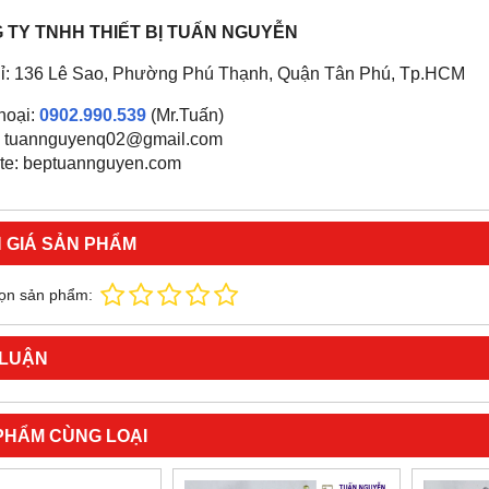
 TY TNHH THIẾT BỊ TUẤN NGUYỄN
hỉ: 136 Lê Sao, Phường Phú Thạnh, Quận Tân Phú, Tp.HCM
thoại:
0902.990.539
(Mr.Tuấn)
: tuannguyenq02@gmail.com
te: beptuannguyen.com
 GIÁ SẢN PHẨM
ọn sản phẩm:
 LUẬN
PHẨM CÙNG LOẠI