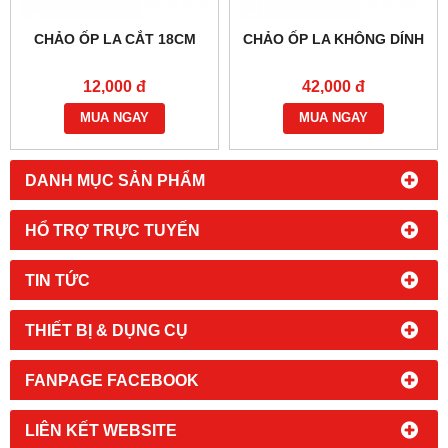
CHẢO ỐP LA CẮT 18CM
CHẢO ỐP LA KHÔNG DÍNH
12,000 đ
42,000 đ
MUA NGAY
MUA NGAY
DANH MỤC SẢN PHẨM
HỔ TRỢ TRỰC TUYẾN
TIN TỨC
THIẾT BỊ & DỤNG CỤ
FANPAGE FACEBOOK
LIÊN KẾT WEBSITE