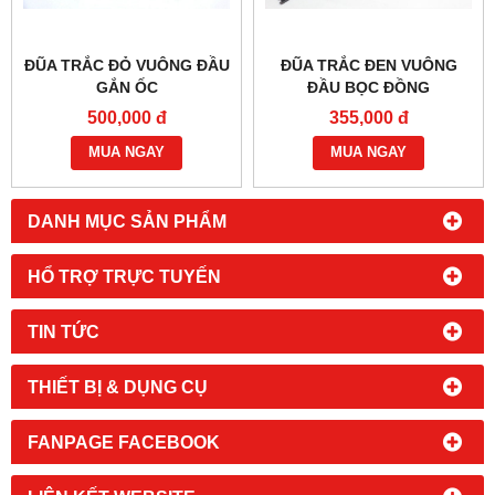
ĐŨA TRẮC ĐỎ VUÔNG ĐẦU
ĐŨA TRẮC ĐEN VUÔNG
GẮN ỐC
ĐẦU BỌC ĐỒNG
500,000 đ
355,000 đ
MUA NGAY
MUA NGAY
DANH MỤC SẢN PHẨM
HỔ TRỢ TRỰC TUYẾN
TIN TỨC
THIẾT BỊ & DỤNG CỤ
FANPAGE FACEBOOK