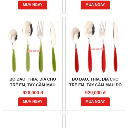
MUA NGAY
MUA NGAY
BỘ DAO, THÌA, DĨA CHO
BỘ DAO, THÌA, DĨA CHO
TRẺ EM, TAY CẦM MÀU
TRẺ EM, TAY CẦM MÀU ĐỎ
XANH LÁ
920,000 đ
920,000 đ
MUA NGAY
MUA NGAY