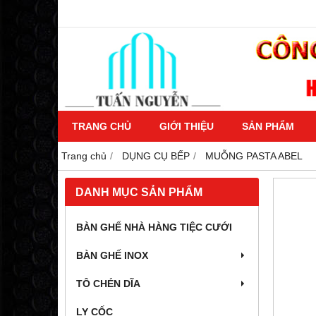
TRANG CHỦ
GIỚI THIỆU
SẢN PHẨM
Trang chủ
DỤNG CỤ BẾP
MUỖNG PASTA ABEL
DANH MỤC SẢN PHẨM
BÀN GHẾ NHÀ HÀNG TIỆC CƯỚI
BÀN GHẾ INOX
TÔ CHÉN DĨA
LY CỐC