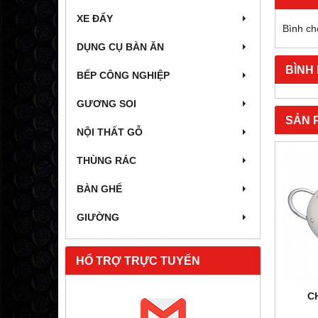
XE ĐẨY
Bình ch
DỤNG CỤ BÀN ĂN
BÌNH
BẾP CÔNG NGHIỆP
GƯƠNG SOI
SẢN 
NỘI THẤT GỖ
THÙNG RÁC
BÀN GHẾ
GIƯỜNG
HỔ TRỢ TRỰC TUYẾN
C