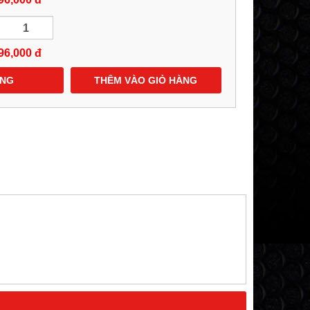
96,000
đ
ÀNG
THÊM VÀO GIỎ HÀNG