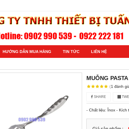
HƯỚNG DẪN MUA HÀNG
TIN TỨC
LIÊN HỆ
MUỖNG PASTA
(
1
đánh gi
SHARE
TWE
- Chất liệu: Ĩnox - Kíc
Giá sản phẩm :