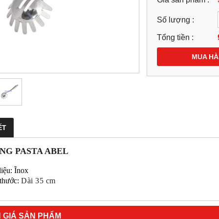
Số lượng :
Tổng tiền :
MUA H
ẾT
NG PASTA ABEL
liệu: Ĩnox
 thước:
Dài 35 cm
 GIÁ SẢN PHẨM