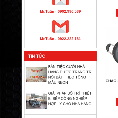
Mr.Tuấn - 0902.990.539
Mr.Tuấn - 0922.222.181
TIN TỨC
BÀN TIỆC CƯỚI NHÀ
HÀNG ĐƯỢC TRANG TRÍ
NỔI BẬT THEO TÔNG
CHẢO 
MÀU NEON
GIẢI PHÁP BỐ TRÍ THIẾT
BỊ BẾP CÔNG NGHIỆP
HỢP LÝ CHO NHÀ HÀNG