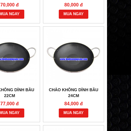
70,000 đ
80,000 đ
MUA NGAY
MUA NGAY
KHÔNG DÍNH BẦU
CHẢO KHÔNG DÍNH BẦU
22CM
24CM
77,000 đ
84,000 đ
MUA NGAY
MUA NGAY