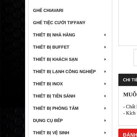
GHẾ CHIAVARI
GHẾ TIỆC CƯỚI TIFFANY
THIẾT BỊ NHÀ HÀNG
THIẾT BỊ BUFFET
THIẾT BỊ KHÁCH SẠN
THIẾT BỊ LẠNH CÔNG NGHIỆP
CHI TI
THIẾT BỊ INOX
MUỖ
THIẾT BỊ TIỀN SẢNH
- Chất 
THIẾT BỊ PHÒNG TẮM
- Kích
DỤNG CỤ BẾP
THIẾT BỊ VỆ SINH
ĐÁNH