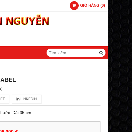
GIỎ HÀNG
(
0
)
 ABEL
á
)
ET
LINKEDIN
h thước: Dài 35 cm
96,000 đ