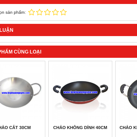
ọn sản phẩm:
 LUẬN
PHẨM CÙNG LOẠI
HẢO CẮT 30CM
CHẢO KHÔNG DÍNH 40CM
CHẢO K