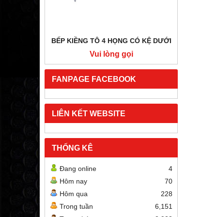
BẾP KIỀNG TÔ 4 HỌNG CÓ KỆ DƯỚI
BẾP HẦ
i
Vui lòng gọi
FANPAGE FACEBOOK
LIÊN KẾT WEBSITE
THỐNG KÊ
Đang online
4
Hôm nay
70
Hôm qua
228
Trong tuần
6,151