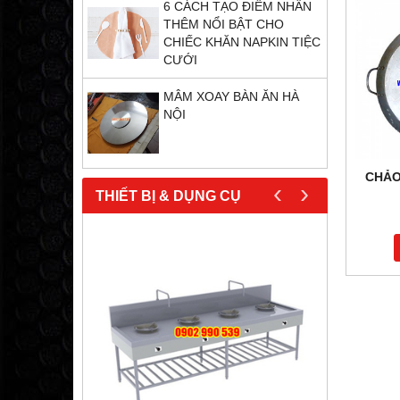
6 CÁCH TẠO ĐIỂM NHẤN
THÊM NỔI BẬT CHO
CHIẾC KHĂN NAPKIN TIỆC
CƯỚI
MÂM XOAY BÀN ĂN HÀ
NỘI
CHẢO
‹
›
THIẾT BỊ & DỤNG CỤ