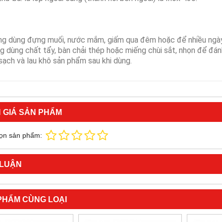
ng dùng đựng muối, nước mắm, giấm qua đêm hoặc để nhiều ngày
g dùng chất tẩy, bàn chải thép hoặc miếng chùi sắt, nhọn để đán
sạch và lau khô sản phẩm sau khi dùng.
 GIÁ SẢN PHẨM
ọn sản phẩm:
 LUẬN
PHẨM CÙNG LOẠI