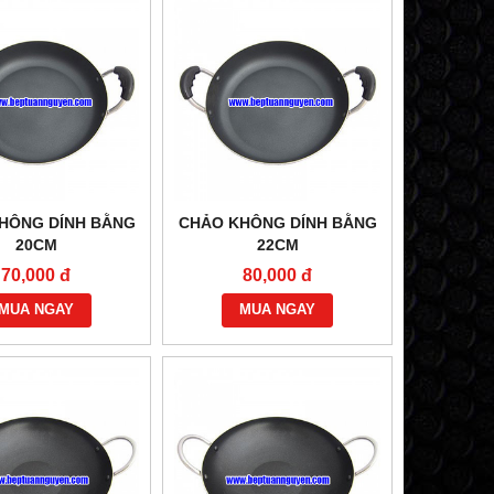
HÔNG DÍNH BẰNG
CHẢO KHÔNG DÍNH BẰNG
20CM
22CM
70,000 đ
80,000 đ
MUA NGAY
MUA NGAY