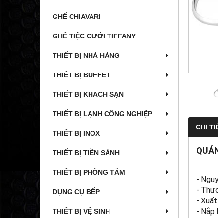
GHẾ CHIAVARI
GHẾ TIỆC CƯỚI TIFFANY
THIẾT BỊ NHÀ HÀNG
THIẾT BỊ BUFFET
THIẾT BỊ KHÁCH SẠN
THIẾT BỊ LẠNH CÔNG NGHIỆP
CHI TI
THIẾT BỊ INOX
QUÁN
THIẾT BỊ TIỀN SẢNH
THIẾT BỊ PHÒNG TẮM
- Nguy
- Thươ
DỤNG CỤ BẾP
- Xuất
- Nắp 
THIẾT BỊ VỆ SINH