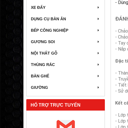
- Dùng
XE ĐẨY
ĐÁNH
DỤNG CỤ BÀN ĂN
BẾP CÔNG NGHIỆP
- Chảo
- Chảo
GƯƠNG SOI
- Tay 
- Nắp 
NỘI THẤT GỖ
Đặc t
THÙNG RÁC
- Thàn
BÀN GHẾ
- Truy
- Tiết 
GIƯỜNG
- Sử d
Kết c
HỔ TRỢ TRỰC TUYẾN
- Lớp 
- Lớp 
- Lớp 