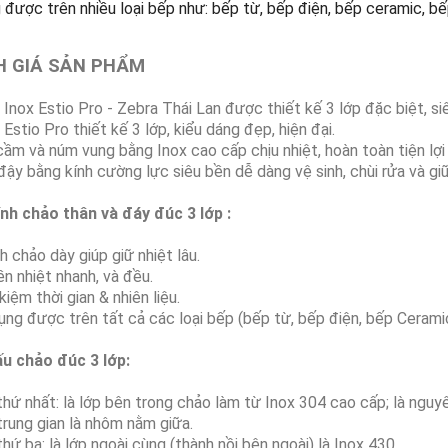
 được trên nhiều loại bếp như: bếp từ, bếp điện, bếp ceramic, bếp
 GIÁ SẢN PHẨM
 Inox Estio Pro - Zebra Thái Lan được thiết kế 3 lớp đặc biệt, si
 Estio Pro thiết kế 3 lớp, kiểu dáng đẹp, hiện đại.
cầm và núm vung bằng Inox cao cấp chịu nhiệt, hoàn toàn tiện lợi
đậy bằng kính cường lực siêu bền dễ dàng vệ sinh, chùi rửa và gi
ính chảo thân và đáy đúc 3 lớp
:
h chảo dày giúp giữ nhiệt lâu.
ền nhiệt nhanh, và đều.
kiệm thời gian & nhiên liệu.
ụng được trên tất cả các loại bếp (bếp từ, bếp điện, bếp Cerami
ấu chảo đúc 3 lớp:
thứ nhất: là lớp bên trong chảo làm từ Inox 304 cao cấp; là nguy
trung gian là nhôm nằm giữa.
thứ ba: là lớp ngoài cùng (thành nồi bên ngoài) là Inox 430.