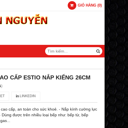
GIỎ HÀNG
(
0
)
AO CẤP ESTIO NẮP KIẾNG 26CM
á
)
ET
LINKEDIN
4 cao cấp, an toàn cho sức khoẻ. - Nắp kính cường lực
 - Dùng được trên nhiều loại bếp như: bếp từ, bếp
gas...