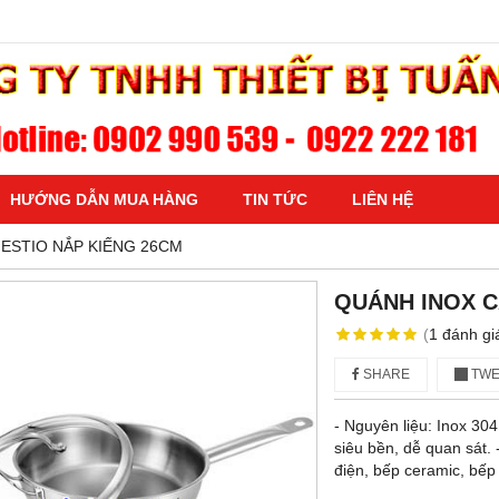
HƯỚNG DẪN MUA HÀNG
TIN TỨC
LIÊN HỆ
ESTIO NẮP KIẾNG 26CM
QUÁNH INOX C
(
1
đánh gi
SHARE
TWE
- Nguyên liệu: Inox 30
siêu bền, dễ quan sát.
điện, bếp ceramic, bếp 