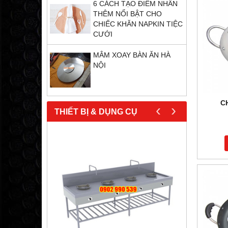
6 CÁCH TẠO ĐIỂM NHẤN
THÊM NỔI BẬT CHO
CHIẾC KHĂN NAPKIN TIỆC
CƯỚI
MÂM XOAY BÀN ĂN HÀ
NỘI
C
‹
›
THIẾT BỊ & DỤNG CỤ