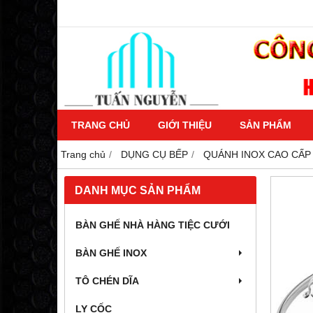
TRANG CHỦ
GIỚI THIỆU
SẢN PHẨM
Trang chủ
DỤNG CỤ BẾP
QUÁNH INOX CAO CẤP 
DANH MỤC SẢN PHẨM
BÀN GHẾ NHÀ HÀNG TIỆC CƯỚI
BÀN GHẾ INOX
TÔ CHÉN DĨA
LY CỐC