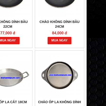
BẾP HÂM ĐƠN KHÔNG GÁY
BẾP HẦM ĐƠN
KHÔNG DÍNH BẦU
CHẢO KHÔNG DÍNH BẦU
Vui lòng gọi
Vui lòng 
22CM
24CM
77,000 đ
84,000 đ
MUA NGAY
MUA NGAY
ỐP LA CẮT 18CM
CHẢO ỐP LA KHÔNG DÍNH