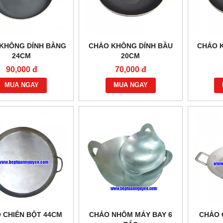
M THAN ĐÁ KHÔNG GÁY
BẾP HẦM THAN ĐÁ CÓ GÁY
KHÔNG DÍNH BẰNG
CHẢO KHÔNG DÍNH BẦU
CHẢO 
Vui lòng gọi
Vui lòng gọi
24CM
20CM
90,000 đ
70,000 đ
MUA NGAY
MUA NGAY
 CHIÊN BỘT 44CM
CHẢO NHÔM MÁY BAY 6
CHẢO 