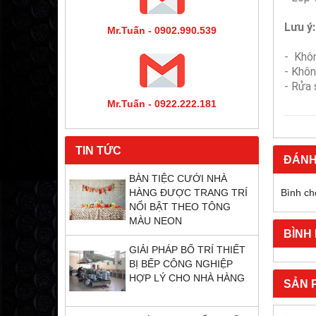
Lưu ý:
Mr.Tuấn - 0902.990.539
- Khô
- Khôn
- Rửa 
Mr.Tuấn - 0922.222.181
TIN TỨC
ĐÁNH
BÀN TIỆC CƯỚI NHÀ
Bình ch
HÀNG ĐƯỢC TRANG TRÍ
NỔI BẬT THEO TÔNG
MÀU NEON
BÌNH
GIẢI PHÁP BỐ TRÍ THIẾT
BỊ BẾP CÔNG NGHIỆP
HỢP LÝ CHO NHÀ HÀNG
SẢN 