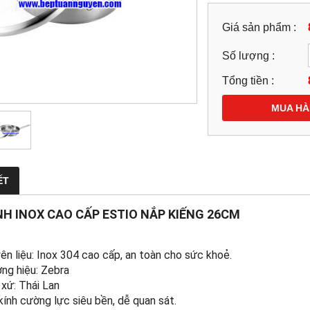
Giá sản phẩm :
Số lượng :
Tổng tiền :
MUA H
ẾT
H INOX CAO CẤP ESTIO NẮP KIẾNG 26CM
ên liệu: Inox 304 cao cấp, an toàn cho sức khoẻ.
ng hiệu: Zebra
 xứ: Thái Lan
kính cường lực siêu bền, dễ quan sát.