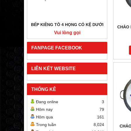
BẾP KIỀNG TÔ 4 HỌNG CÓ KỆ DƯỚI
BẾP HẦ
CHẢO 
i
Vui lòng gọi
FANPAGE FACEBOOK
LIÊN KẾT WEBSITE
THỐNG KÊ
Đang online
3
Hôm nay
79
Hôm qua
161
Trong tuần
8,024
CHẢO