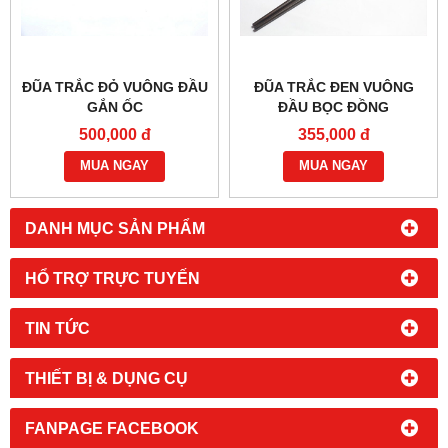
ĐŨA TRẮC ĐỎ VUÔNG ĐẦU
ĐŨA TRẮC ĐEN VUÔNG
GẮN ỐC
ĐẦU BỌC ĐỒNG
500,000 đ
355,000 đ
MUA NGAY
MUA NGAY
DANH MỤC SẢN PHẨM
HỔ TRỢ TRỰC TUYẾN
TIN TỨC
THIẾT BỊ & DỤNG CỤ
FANPAGE FACEBOOK