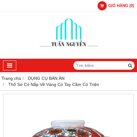
GIỎ HÀNG
(
0
)
Trang chủ
DỤNG CỤ BÀN ĂN
Thố Sứ Có Nắp Vẽ Vàng Có Tay Cầm Có Triện