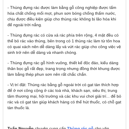
- Thùng đựng rác được làm bằng gỗ công nghiệp được tẩm
hóa chất chống mối mọt, phun sơn bóng chống thấm nước,
chịu được điều kiện giúp cho thùng rác không bị lão hóa khi
để ngoài trời nắng.
- Thùng đựng rác có cửa xả rác phía trên rộng, 4 mặt đều có
thể bỏ rác vào thùng, bên trong có 1 thùng rác làm từ tôn hoa
có quai xách nên dễ dàng lấy và vứt rác giúp cho công việc vệ
sinh trở nên dễ dàng và nhanh chóng.
- Thùng đựng rác gỗ hình vuông, thiết kế độc đáo, kiểu dáng
thân bọc gỗ rất đẹp, trang trọng nhưng đồng thời khung được
làm bằng thép phun sơn nên rất chắc chắn.
- Vị trí đặt: Thùng rác bằng gỗ ngoài trời có gạt tàn thích hợp
để ở nơi công cộng ở các toà nhà, khách sạn, siêu thị, trung
tâm thương mại, hội trường và các khu vui chơi giải trí... để bỏ
rác và có gạt tàn giúp khách hàng có thể hút thuốc, có chỗ gạt
tàn thuốc lá.
Tuấn Nguyễn
chuyên cung cấp
Thùng rác gỗ
cho văn