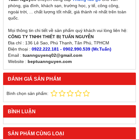
phòng, gia đình, khách sạn, trường học, y tế, công cộng,
ngoài trời, ... chất lượng tốt nhất, giá thành rẻ nhất trên toàn
quốc.
Mọi thông tin chi tiết về sản phẩm quý khách vui lòng liên hệ:
CÔNG TY TNHH THIẾT BỊ TUẤN NGUYỄN
Địa chỉ : 136 Lê Sao, Phú Thạnh, Tân Phú, TPHCM
Điện thoại :
0922.222.181 - 0902.990.539 (Mr.Tuấn)
Email :
tuannguyenq02@gmail.com
Website :
beptuannguyen.com
ĐÁNH GIÁ SẢN PHẨM
Bình chọn sản phẩm:
BÌNH LUẬN
SẢN PHẨM CÙNG LOẠI