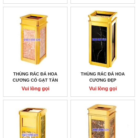
THÙNG RÁC ĐÁ HOA
THÙNG RÁC ĐÁ HOA
CƯƠNG CÓ GẠT TÀN
CƯƠNG ĐẸP
THUỐC LÁ
Vui lòng gọi
Vui lòng gọi