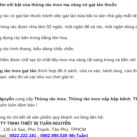
ểm nổi bật của thùng rác inox mạ vàng có gạt tàn thuốc
 rác có gạt tàn thuốc tránh việc gạt tàn bừa bãi ra sàn nhà gây mất vệ
thùng rác được chia làm 02 ngăn, một ngăn để xả rác, một ngăn dùng đ
g đựng rác bên trong bằng tôn hoa.
g rác hình thang, kiểu dáng chắc chắn.
hẩm được chế tạo từ chất liệu inox mạ vàng rất sang trọng và bền với 
g rác inox gạt tàn
thích hợp để ở sảnh, cửa ra vào, hành lang, cửa t
ạn, siêu thị và các khu vui chơi giải trí.
Nguyễn
cung cấp
Thùng rác inox
,
Thùng rác inox nắp bập bênh
,
T
luôn luôn đảm bảo !
ng tin chi tiết về sản phẩm quý khách vui lòng liên hệ:
TY TNHH THIẾT BỊ TUẤN NGUYỄN
ỉ : 136 Lê Sao, Phú Thạnh, Tân Phú, TPHCM
oại :
0922.222.181 - 0902.990.539 (Mr.Tuấn)