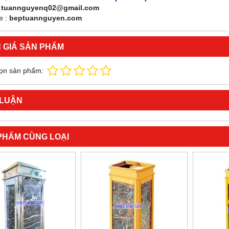
:
tuannguyenq02@gmail.com
e :
beptuannguyen.com
 GIÁ SẢN PHẨM
ọn sản phẩm:
 LUẬN
PHẨM CÙNG LOẠI