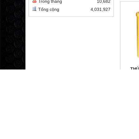
Trong tháng
10,682
Tổng cộng
4,031,927
THÙ
CƯ