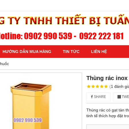
HƯỚNG DẪN MUA HÀNG
TIN TỨC
LIÊN HỆ
thuốc
Thùng rác inox 
(
1
đánh gi
SHARE
TWE
Thùng rác có gạt tàn th
tinh tế thích hợp đặt t