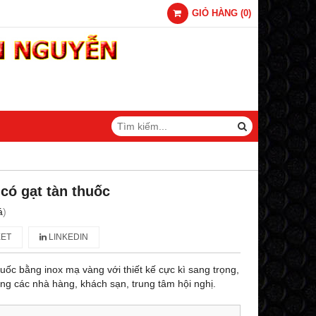
GIỎ HÀNG
(
0
)
có gạt tàn thuốc
á
)
ET
LINKEDIN
uốc bằng inox mạ vàng với thiết kế cực kì sang trọng,
rong các nhà hàng, khách sạn, trung tâm hội nghị.