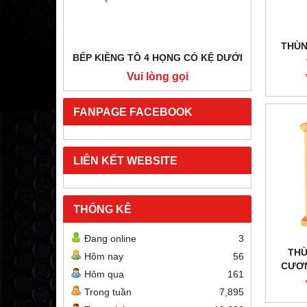
THÙN
BẾP KIỀNG TÔ 4 HỌNG CÓ KỆ DƯỚI
BẾP HẦ
i
Vui lòng gọi
FANPAGE FACEBOOK
LIÊN KẾT WEBSITE
THỐNG KÊ
Đang online
3
THÙ
Hôm nay
56
CƯƠN
Hôm qua
161
Trong tuần
7,895