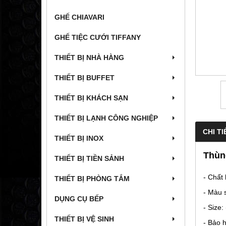
GHẾ CHIAVARI
GHẾ TIỆC CƯỚI TIFFANY
THIẾT BỊ NHÀ HÀNG
THIẾT BỊ BUFFET
THIẾT BỊ KHÁCH SẠN
THIẾT BỊ LẠNH CÔNG NGHIỆP
CHI TI
THIẾT BỊ INOX
Thùng
THIẾT BỊ TIỀN SẢNH
- Chất 
THIẾT BỊ PHÒNG TẮM
- Màu 
DỤNG CỤ BẾP
- Size
THIẾT BỊ VỆ SINH
- Bảo 