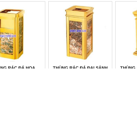
NG RÁC ĐÁ HOA
THÙNG RÁC ĐÁ ĐẠI SẢNH
THÙNG 
ƠNG TIỀN SẢNH
KHÁCH SẠN
GẠT 
Vui lòng gọi
Vui lòng gọi
V
CÔNG TY TNHH THIẾT BỊ TUẤN NGUYỄN
Địa chỉ: 136 Lê Sao, Phường Phú Thạnh, Quận Tân Phú, Tp.
​Điện thoại:
0902.990.539
(Mr.Tuấn)
Email:
tuannguyenq02@gmail.com
W
ebsite: dodungnhahang.vn