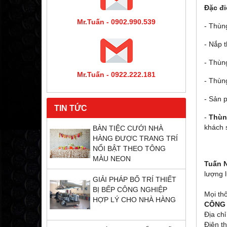
Đặc đi
Mr.Tuấn - 0902.990.539
- Thùng
- Nắp 
- Thùn
Mr.Tuấn - 0922.222.181
- Thùn
- Sản p
TIN TỨC
-
Thùn
khách s
BÀN TIỆC CƯỚI NHÀ
HÀNG ĐƯỢC TRANG TRÍ
NỔI BẬT THEO TÔNG
MÀU NEON
Tuấn 
lượng 
GIẢI PHÁP BỐ TRÍ THIẾT
BỊ BẾP CÔNG NGHIỆP
Mọi thô
HỢP LÝ CHO NHÀ HÀNG
CÔNG 
Địa ch
Điện th