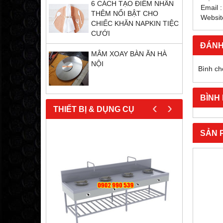
6 CÁCH TẠO ĐIỂM NHẤN
Email 
THÊM NỔI BẬT CHO
Websit
CHIẾC KHĂN NAPKIN TIỆC
CƯỚI
ĐÁNH
MÂM XOAY BÀN ĂN HÀ
NỘI
Bình ch
BÌNH
‹
›
THIẾT BỊ & DỤNG CỤ
SẢN 