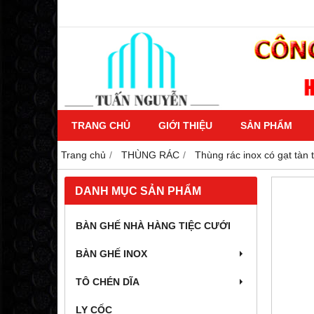
TRANG CHỦ
GIỚI THIỆU
SẢN PHẨM
Trang chủ
THÙNG RÁC
Thùng rác inox có gạt tàn 
DANH MỤC SẢN PHẨM
BÀN GHẾ NHÀ HÀNG TIỆC CƯỚI
BÀN GHẾ INOX
TÔ CHÉN DĨA
LY CỐC