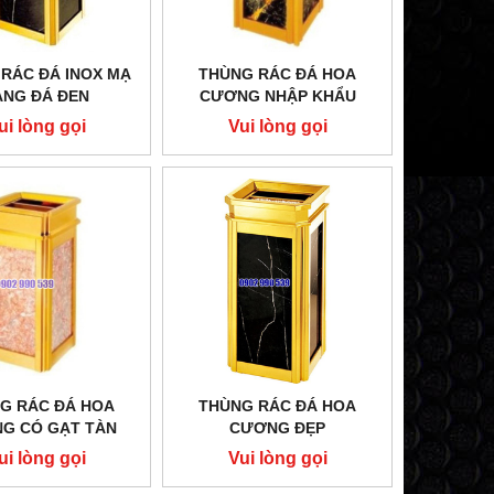
RÁC ĐÁ INOX MẠ
THÙNG RÁC ĐÁ HOA
BẾP HÂM ĐƠN KHÔNG GÁY
BẾP HẦM ĐƠN
ÀNG ĐÁ ĐEN
CƯƠNG NHẬP KHẨU
Vui lòng gọi
Vui lòng 
ui lòng gọi
Vui lòng gọi
G RÁC ĐÁ HOA
THÙNG RÁC ĐÁ HOA
G CÓ GẠT TÀN
CƯƠNG ĐẸP
THUỐC LÁ
ui lòng gọi
Vui lòng gọi