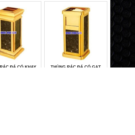
RÁC ĐÁ CÓ KHAY
THÙNG RÁC ĐÁ CÓ GẠT
TÀN THUỐC LÁ
TÀN THUỐC LÁ
ui lòng gọi
Vui lòng gọi
HCM