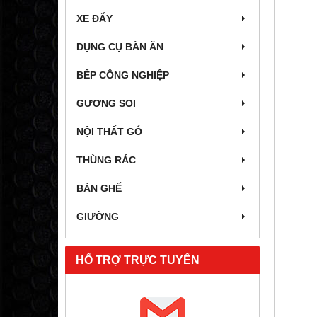
XE ĐẨY
DỤNG CỤ BÀN ĂN
BẾP CÔNG NGHIỆP
GƯƠNG SOI
NỘI THẤT GỖ
THÙNG RÁC
BÀN GHẾ
GIƯỜNG
HỔ TRỢ TRỰC TUYẾN