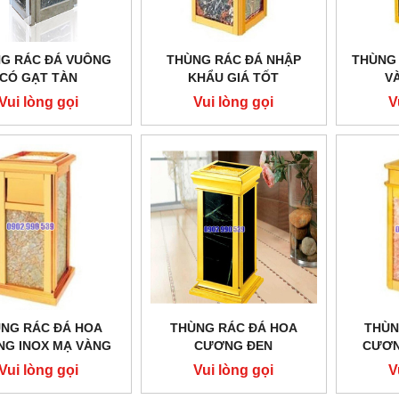
G RÁC ĐÁ VUÔNG
THÙNG RÁC ĐÁ NHẬP
THÙNG 
M THAN ĐÁ KHÔNG GÁY
BẾP HẦM THAN ĐÁ CÓ GÁY
CÓ GẠT TÀN
KHẨU GIÁ TỐT
V
Vui lòng gọi
Vui lòng gọi
Vui lòng gọi
Vui lòng gọi
V
NG RÁC ĐÁ HOA
THÙNG RÁC ĐÁ HOA
THÙN
G INOX MẠ VÀNG
CƯƠNG ĐEN
CƯƠN
Vui lòng gọi
Vui lòng gọi
V