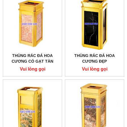
THÙNG RÁC ĐÁ HOA
THÙNG RÁC ĐÁ HOA
CƯƠNG CÓ GẠT TÀN
CƯƠNG ĐẸP
THUỐC LÁ
Vui lòng gọi
Vui lòng gọi