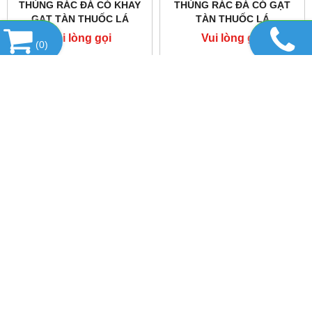
THÙNG RÁC ĐÁ CÓ KHAY
THÙNG RÁC ĐÁ CÓ GẠT
GẠT TÀN THUỐC LÁ
TÀN THUỐC LÁ
Vui lòng gọi
Vui lòng gọi
(
0
)
DANH MỤC SẢN PHẨM
HỔ TRỢ TRỰC TUYẾN
TIN TỨC
THIẾT BỊ & DỤNG CỤ
FANPAGE FACEBOOK
LIÊN KẾT WEBSITE
THỐNG KÊ