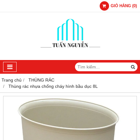
GIỎ HÀNG
(
0
)
Trang chủ
THÙNG RÁC
Thùng rác nhựa chống cháy hình bầu dục 8L