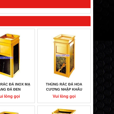
BẾP HÂM ĐƠN KHÔNG GÁY
BẾP HẦM ĐƠN
Vui lòng gọi
Vui lòng 
RÁC ĐÁ INOX MẠ
THÙNG RÁC ĐÁ HOA
ÀNG ĐÁ ĐEN
CƯƠNG NHẬP KHẨU
ui lòng gọi
Vui lòng gọi