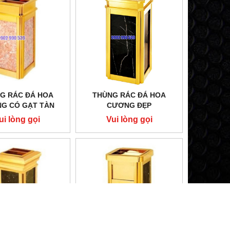
G RÁC ĐÁ HOA
THÙNG RÁC ĐÁ HOA
G CÓ GẠT TÀN
CƯƠNG ĐẸP
THUỐC LÁ
ui lòng gọi
Vui lòng gọi