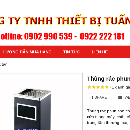
HƯỚNG DẪN MUA HÀNG
TIN TỨC
LIÊN HỆ
 tàn
Thùng rác phun
(
1
đánh gi
SHARE
TWE
Thùng rác phun sơn có 
cửa thang máy, chân cầ
trung tâm thương mại, h