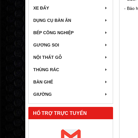
XE ĐẨY
- Bảo 
DỤNG CỤ BÀN ĂN
BẾP CÔNG NGHIỆP
GƯƠNG SOI
NỘI THẤT GỖ
THÙNG RÁC
BÀN GHẾ
GIƯỜNG
HỔ TRỢ TRỰC TUYẾN