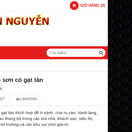
GIỎ HÀNG
(
0
)
 sơn có gạt tàn
á
)
ET
LINKEDIN
gạt tàn thích hợp để ở sảnh, cửa ra vào, hành lang,
u thang bộ trong các toà nhà, khách sạn, siêu thị,
ội trường và các khu vui chơi giải trí.