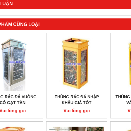
 LUẬN
PHẨM CÙNG LOẠI
M THAN ĐÁ KHÔNG GÁY
BẾP HẦM THAN ĐÁ CÓ GÁY
Vui lòng gọi
Vui lòng gọi
G RÁC ĐÁ VUÔNG
THÙNG RÁC ĐÁ NHẬP
THÙNG 
CÓ GẠT TÀN
KHẨU GIÁ TỐT
V
Vui lòng gọi
Vui lòng gọi
V