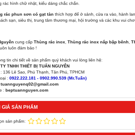
g rác hình chữ nhật, kiểu dáng chắc chắn.
g rác phun sơn có gạt tàn
thích hợp để ở sảnh, cửa ra vào, hành la
ách sạn, siêu thị, trung tâm thương mại, hội trường và các khu vui chơi g
Nguyễn
cung cấp
Thùng rác inox
,
Thùng rác inox nắp bập bênh
,
T
luôn luôn đảm bảo !
ng tin chi tiết về sản phẩm quý khách vui lòng liên hệ:
TY TNHH THIẾT BỊ TUẤN NGUYỄN
ỉ : 136 Lê Sao, Phú Thạnh, Tân Phú, TPHCM
oại :
0922.222.181 - 0902.990.539 (Mr.Tuấn)
:
tuannguyenq02@gmail.com
e :
beptuannguyen.com
 GIÁ SẢN PHẨM
ọn sản phẩm: