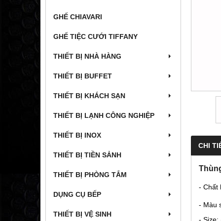
GHẾ CHIAVARI
GHẾ TIỆC CƯỚI TIFFANY
THIẾT BỊ NHÀ HÀNG
THIẾT BỊ BUFFET
THIẾT BỊ KHÁCH SẠN
THIẾT BỊ LẠNH CÔNG NGHIỆP
THIẾT BỊ INOX
CHI TI
THIẾT BỊ TIỀN SẢNH
Thùng
THIẾT BỊ PHÒNG TẮM
- Chất
DỤNG CỤ BẾP
- Màu 
THIẾT BỊ VỆ SINH
- Size