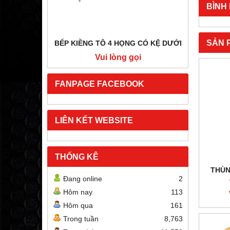
BÌNH
SẢN 
BẾP KIỀNG TÔ 4 HỌNG CÓ KỆ DƯỚI
BẾP HẦ
i
Vui lòng gọi
FANPAGE FACEBOOK
LIÊN KẾT WEBSITE
THỐNG KÊ
THÙN
Đang online
2
Hôm nay
113
Hôm qua
161
Trong tuần
8,763