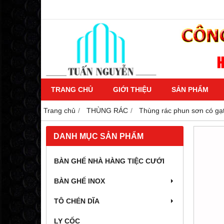
TRANG CHỦ
GIỚI THIỆU
SẢN PHẨM
Trang chủ
THÙNG RÁC
Thùng rác phun sơn có gạt
DANH MỤC SẢN PHẨM
BÀN GHẾ NHÀ HÀNG TIỆC CƯỚI
BÀN GHẾ INOX
TÔ CHÉN DĨA
LY CỐC