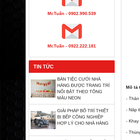
Mr.Tuấn - 0902.990.539
Mr.Tuấn - 0922.222.181
TIN TỨC
BÀN TIỆC CƯỚI NHÀ
HÀNG ĐƯỢC TRANG TRÍ
Mô tả 
NỔI BẬT THEO TÔNG
MÀU NEON
- Thân
- Năp 
GIẢI PHÁP BỐ TRÍ THIẾT
BỊ BẾP CÔNG NGHIỆP
- Khay 
HỢP LÝ CHO NHÀ HÀNG
- Thùn