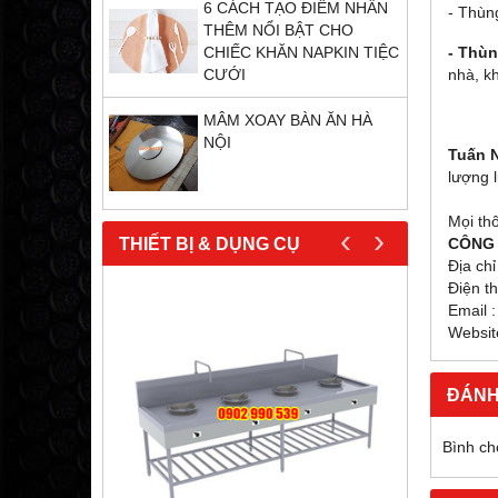
6 CÁCH TẠO ĐIỂM NHẤN
- Thùn
THÊM NỔI BẬT CHO
- Thùn
CHIẾC KHĂN NAPKIN TIỆC
nhà, kh
CƯỚI
MÂM XOAY BÀN ĂN HÀ
NỘI
Tuấn 
lượng 
Mọi thô
‹
›
THIẾT BỊ & DỤNG CỤ
CÔNG 
Địa ch
Điện th
Email 
Websit
ĐÁNH
Bình ch