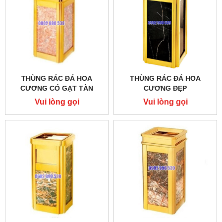
THÙNG RÁC ĐÁ HOA
THÙNG RÁC ĐÁ HOA
CƯƠNG CÓ GẠT TÀN
CƯƠNG ĐẸP
THUỐC LÁ
Vui lòng gọi
Vui lòng gọi