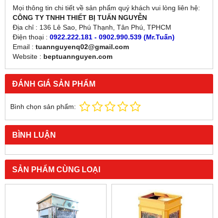
Mọi thông tin chi tiết về sản phẩm quý khách vui lòng liên hệ:
CÔNG TY TNHH THIẾT BỊ TUẤN NGUYỄN
Địa chỉ : 136 Lê Sao, Phú Thạnh, Tân Phú, TPHCM
Điện thoại :
0922.222.181 - 0902.990.539 (Mr.Tuấn)
Email :
tuannguyenq02@gmail.com
Website :
beptuannguyen.com
ĐÁNH GIÁ SẢN PHẨM
Bình chọn sản phẩm:
BÌNH LUẬN
SẢN PHẨM CÙNG LOẠI