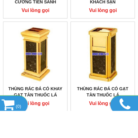
CƯƠNG TIỀN SẢNH
KHÁCH SẠN
Vui lòng gọi
Vui lòng gọi
THÙNG RÁC ĐÁ CÓ KHAY
THÙNG RÁC ĐÁ CÓ GẠT
GẠT TÀN THUỐC LÁ
TÀN THUỐC LÁ
Vui lòng gọi
Vui lòng gọi
(
0
)
DANH MỤC SẢN PHẨM
HỔ TRỢ TRỰC TUYẾN