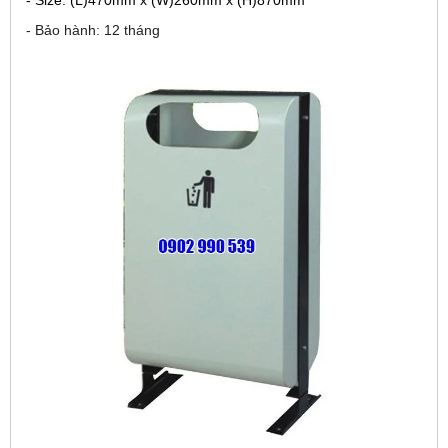
- Size: (L)470mm x (W)260mm x (H)870mm
- Bảo hành: 12 tháng