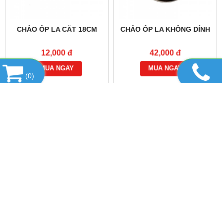
CHẢO ỐP LA CẮT 18CM
CHẢO ỐP LA KHÔNG DÍNH
12,000 đ
42,000 đ
MUA NGAY
MUA NGAY
(
0
)
DANH MỤC SẢN PHẨM
HỔ TRỢ TRỰC TUYẾN
TIN TỨC
THIẾT BỊ & DỤNG CỤ
FANPAGE FACEBOOK