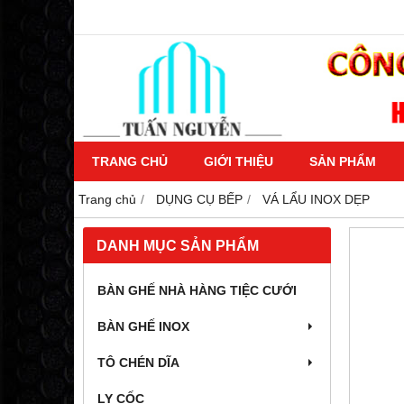
TRANG CHỦ
GIỚI THIỆU
SẢN PHẨM
Trang chủ
DỤNG CỤ BẾP
VÁ LẨU INOX DẸP
DANH MỤC SẢN PHẨM
BÀN GHẾ NHÀ HÀNG TIỆC CƯỚI
BÀN GHẾ INOX
TÔ CHÉN DĨA
LY CỐC