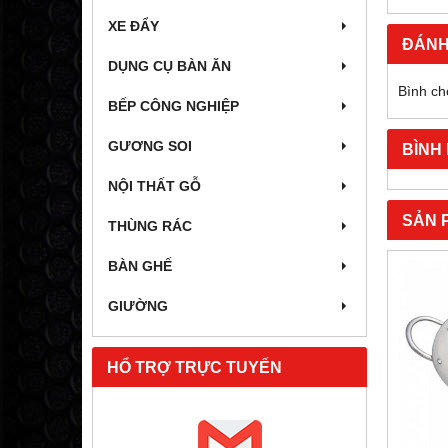
XE ĐẨY
ĐÁNH
DỤNG CỤ BÀN ĂN
Bình ch
BẾP CÔNG NGHIỆP
GƯƠNG SOI
BÌNH
NỘI THẤT GỖ
SẢN 
THÙNG RÁC
BÀN GHẾ
GIƯỜNG
HỔ TRỢ TRỰC TUYẾN