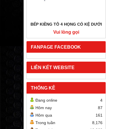
BẾP KIỀNG TÔ 4 HỌNG CÓ KỆ DƯỚI
BẾP HẦ
i
Vui lòng gọi
FANPAGE FACEBOOK
LIÊN KẾT WEBSITE
THỐNG KÊ
Đang online
4
Hôm nay
87
Hôm qua
161
Trong tuần
8,176