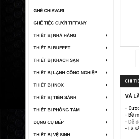
GHẾ CHIAVARI
GHẾ TIỆC CƯỚI TIFFANY
THIẾT BỊ NHÀ HÀNG
THIẾT BỊ BUFFET
THIẾT BỊ KHÁCH SẠN
THIẾT BỊ LẠNH CÔNG NGHIỆP
CHI TI
THIẾT BỊ INOX
VÁ L
THIẾT BỊ TIỀN SẢNH
- Được
THIẾT BỊ PHÒNG TẮM
- Bề m
- Dễ d
DỤNG CỤ BẾP
- Là s
THIẾT BỊ VỆ SINH