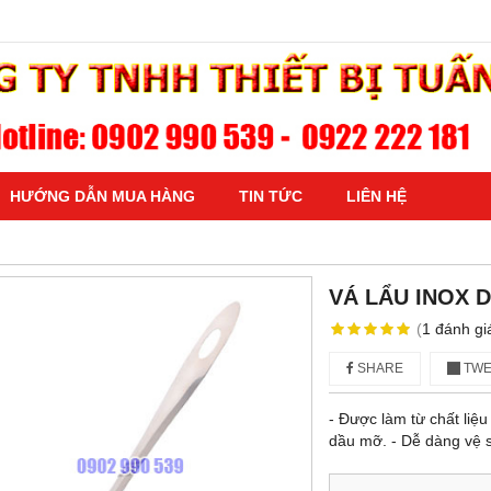
HƯỚNG DẪN MUA HÀNG
TIN TỨC
LIÊN HỆ
VÁ LẨU INOX 
(
1
đánh gi
SHARE
TWE
- Được làm từ chất liệu
dầu mỡ​. - Dễ dàng vệ s