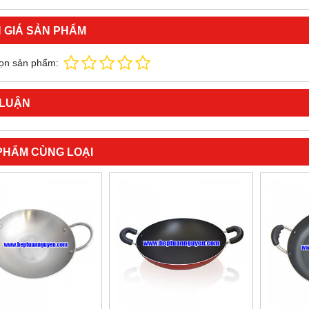
 GIÁ SẢN PHẨM
ọn sản phẩm:
 LUẬN
PHẨM CÙNG LOẠI