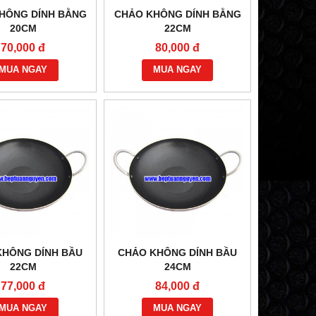
HÔNG DÍNH BẰNG
CHẢO KHÔNG DÍNH BẰNG
20CM
22CM
70,000 đ
80,000 đ
MUA NGAY
MUA NGAY
KHÔNG DÍNH BẦU
CHẢO KHÔNG DÍNH BẦU
22CM
24CM
77,000 đ
84,000 đ
MUA NGAY
MUA NGAY