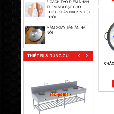
6 CÁCH TẠO ĐIỂM NHẤN
THÊM NỔI BẬT CHO
CHIẾC KHĂN NAPKIN TIỆC
CƯỚI
MÂM XOAY BÀN ĂN HÀ
NỘI
‹
›
THIẾT BỊ & DỤNG CỤ
CHẢO