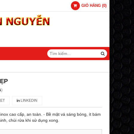
GIỎ HÀNG
(
0
)
DẸP
á
)
ET
LINKEDIN
 inox cao cấp, an toàn. - Bề mặt vá sáng bóng, ít bám
inh, chùi rửa khi sử dụng xong.