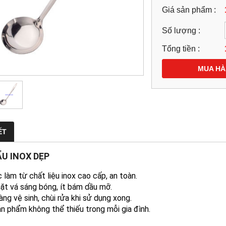
Giá sản phẩm :
Số lượng :
Tổng tiền :
MUA H
ẾT
ẨU INOX DẸP
 làm từ chất liệu inox cao cấp, an toàn.
ặt vá sáng bóng, ít bám dầu mỡ​.
àng vệ sinh, chùi rửa khi sử dụng xong.
ản phẩm không thể thiếu trong mỗi gia đình.