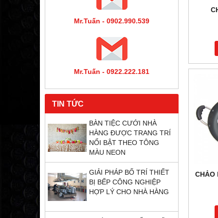
C
Mr.Tuấn - 0902.990.539
Mr.Tuấn - 0922.222.181
TIN TỨC
BÀN TIỆC CƯỚI NHÀ
HÀNG ĐƯỢC TRANG TRÍ
NỔI BẬT THEO TÔNG
MÀU NEON
GIẢI PHÁP BỐ TRÍ THIẾT
CHẢO 
BỊ BẾP CÔNG NGHIỆP
HỢP LÝ CHO NHÀ HÀNG