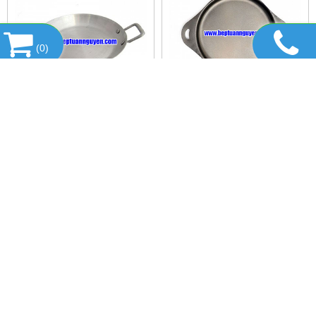
(
0
)
CHẢO ỐP LA CẮT 18CM
CHẢO ỐP LA KHÔNG DÍNH
12,000 đ
42,000 đ
MUA NGAY
MUA NGAY
DANH MỤC SẢN PHẨM
HỔ TRỢ TRỰC TUYẾN
TIN TỨC