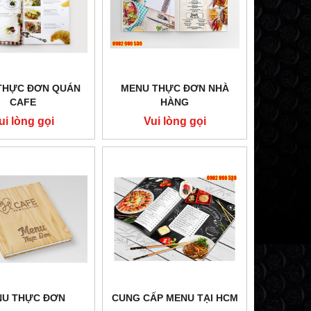
THỰC ĐƠN QUÁN
MENU THỰC ĐƠN NHÀ
CAFE
HÀNG
ui lòng gọi
Vui lòng gọi
NU THỰC ĐƠN
CUNG CẤP MENU TẠI HCM