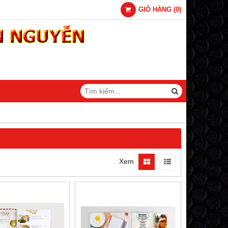
GIỎ HÀNG
(
0
)
Xem