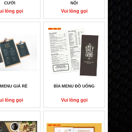
CƯỚI
NỘI
ui lòng gọi
Vui lòng gọi
 MENU GIÁ RẺ
BÌA MENU ĐỒ UỐNG
ui lòng gọi
Vui lòng gọi