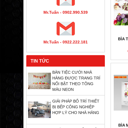
Mr.Tuấn - 0902.990.539
BÌA 
Mr.Tuấn - 0922.222.181
TIN TỨC
BÀN TIỆC CƯỚI NHÀ
HÀNG ĐƯỢC TRANG TRÍ
NỔI BẬT THEO TÔNG
MÀU NEON
GIẢI PHÁP BỐ TRÍ THIẾT
BỊ BẾP CÔNG NGHIỆP
HỢP LÝ CHO NHÀ HÀNG
BÌA