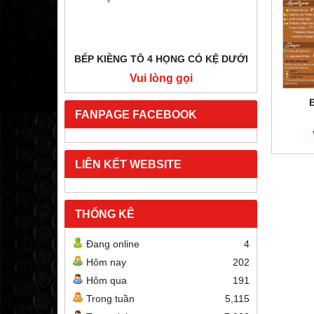
BẾP KIỀNG TÔ 4 HỌNG CÓ KỆ DƯỚI
BẾP HẦ
i
Vui lòng gọi
FANPAGE FACEBOOK
LIÊN KẾT WEBSITE
THỐNG KÊ
Đang online
4
Hôm nay
202
Hôm qua
191
Trong tuần
5,115