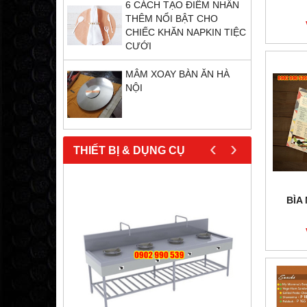
6 CÁCH TẠO ĐIỂM NHẤN
THÊM NỔI BẬT CHO
CHIẾC KHĂN NAPKIN TIỆC
CƯỚI
MÂM XOAY BÀN ĂN HÀ
NỘI
‹
›
THIẾT BỊ & DỤNG CỤ
BÌA