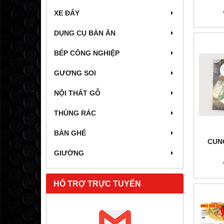
XE ĐẨY
DỤNG CỤ BÀN ĂN
BẾP CÔNG NGHIỆP
GƯƠNG SOI
NỘI THẤT GỖ
THÙNG RÁC
BÀN GHẾ
CUN
GIƯỜNG
HỔ TRỢ TRỰC TUYẾN