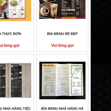
A THỰC ĐƠN
BÌA MENU RẺ ĐẸP
ui lòng gọi
Vui lòng gọi
U NHÀ HÀNG TIỆC
BÌA MENU NHÀ HÀNG HÀ