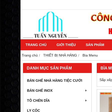
TRANG CHỦ
GIỚI THIỆU
SẢN PHẨM
Trang chủ
THIẾT BỊ NHÀ HÀNG
Bìa Menu
DANH MỤC SẢN PHẨM
BÌA 
Sắp xếp
BÀN GHẾ NHÀ HÀNG TIỆC CƯỚI
BÀN GHẾ INOX
TÔ CHÉN DĨA
LY CỐC