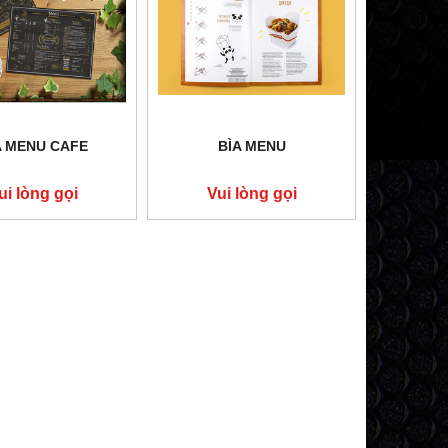
BẾP HÂM ĐƠN KHÔNG GÁY
BẾP HẦM ĐƠN
Vui lòng gọi
Vui lòng 
A MENU CAFE
BÌA MENU
ui lòng gọi
Vui lòng gọi