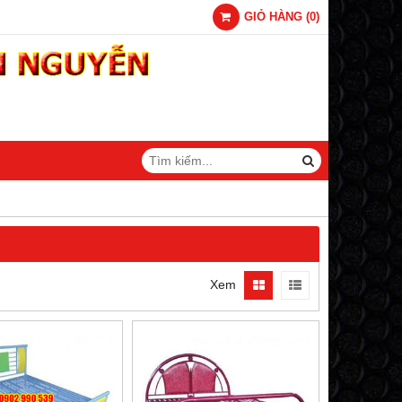
GIỎ HÀNG
(
0
)
Xem