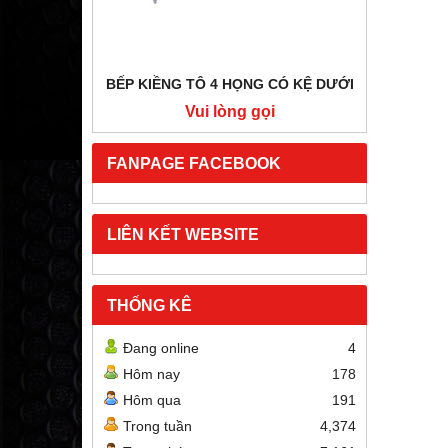
BẾP KIỀNG TÔ 4 HỌNG CÓ KỆ DƯỚI
BẾP HẦ
i
Vui lòng gọi
FANPAGE FACEBOOK
LIÊN KẾT WEBSITE
THỐNG KÊ
Đang online
4
Hôm nay
178
Hôm qua
191
Trong tuần
4,374