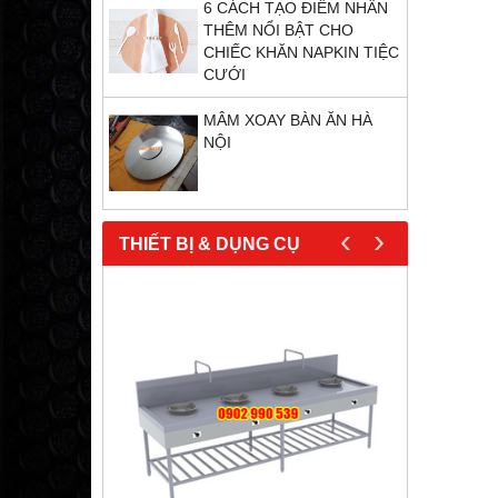
6 CÁCH TẠO ĐIỂM NHẤN
THÊM NỔI BẬT CHO
CHIẾC KHĂN NAPKIN TIỆC
CƯỚI
MÂM XOAY BÀN ĂN HÀ
NỘI
‹
›
THIẾT BỊ & DỤNG CỤ