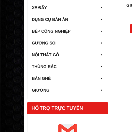
GI
XE ĐẨY
DỤNG CỤ BÀN ĂN
BẾP CÔNG NGHIỆP
GƯƠNG SOI
NỘI THẤT GỖ
THÙNG RÁC
BÀN GHẾ
GIƯỜNG
HỔ TRỢ TRỰC TUYẾN