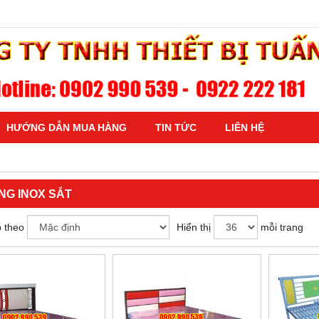
HƯỚNG DẪN MUA HÀNG
TIN TỨC
LIÊN HỆ
NG INOX SẮT
 theo
Hiển thị
mỗi trang