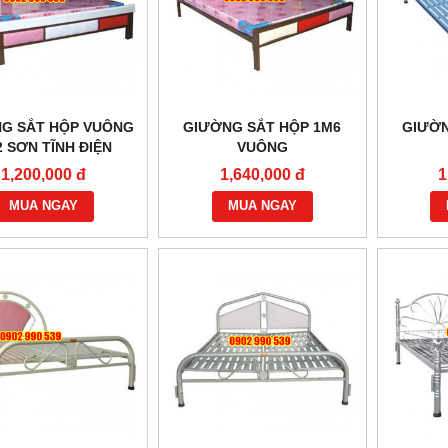
G SẮT HỘP VUÔNG
GIƯỜNG SẮT HỘP 1M6
GIƯỜN
 SƠN TĨNH ĐIỆN
VUÔNG
1,200,000 đ
1,640,000 đ
1
MUA NGAY
MUA NGAY