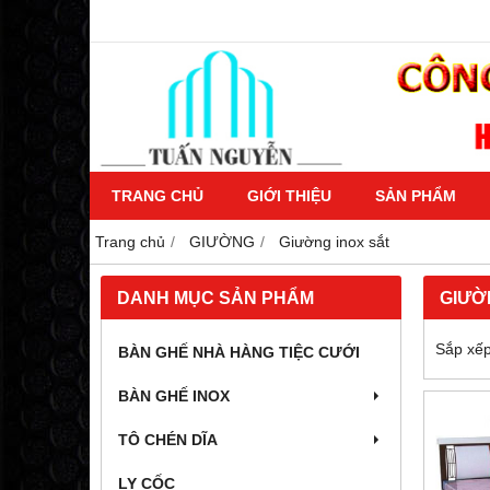
TRANG CHỦ
GIỚI THIỆU
SẢN PHẨM
Trang chủ
GIƯỜNG
Giường inox sắt
DANH MỤC SẢN PHẨM
GIƯỜ
Sắp xếp
BÀN GHẾ NHÀ HÀNG TIỆC CƯỚI
BÀN GHẾ INOX
TÔ CHÉN DĨA
LY CỐC