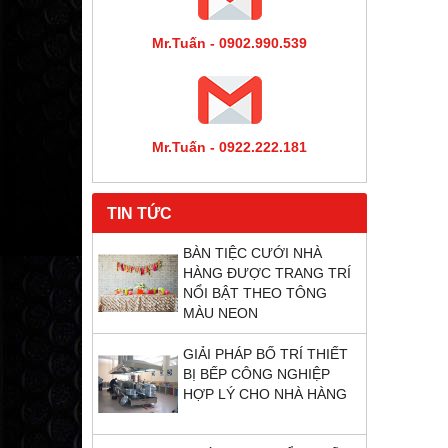
Mr.Tuấn - 0902.990.539
Mr.Tuấn - 0922.222.181
TIN TỨC
BÀN TIỆC CƯỚI NHÀ
HÀNG ĐƯỢC TRANG TRÍ
NỔI BẬT THEO TÔNG
MÀU NEON
GIẢI PHÁP BỐ TRÍ THIẾT
BỊ BẾP CÔNG NGHIỆP
HỢP LÝ CHO NHÀ HÀNG