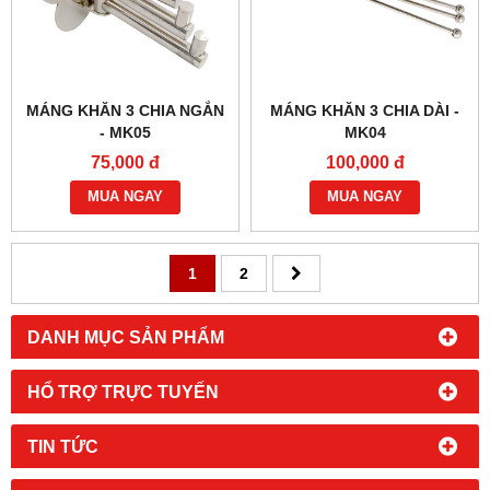
MÁNG KHĂN 3 CHIA NGẮN
MÁNG KHĂN 3 CHIA DÀI -
- MK05
MK04
75,000 đ
100,000 đ
MUA NGAY
MUA NGAY
1
2
DANH MỤC SẢN PHẨM
HỔ TRỢ TRỰC TUYẾN
TIN TỨC