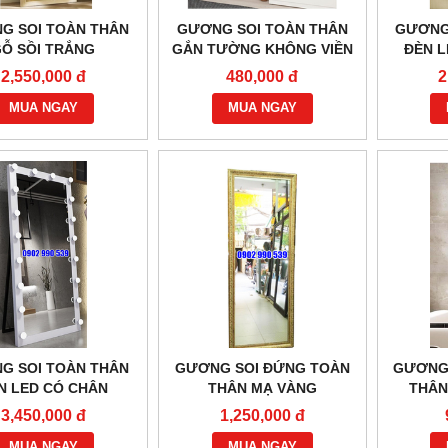
G SOI TOÀN THÂN
GƯƠNG SOI TOÀN THÂN
GƯƠNG
Ỗ SỒI TRẮNG
GẮN TƯỜNG KHÔNG VIỀN
ĐÈN 
KH
2,550,000 đ
480,000 đ
2
M THAN ĐÁ KHÔNG GÁY
BẾP HẦM THAN ĐÁ CÓ GÁY
MUA NGAY
MUA NGAY
Vui lòng gọi
Vui lòng gọi
G SOI TOÀN THÂN
GƯƠNG SOI ĐỨNG TOÀN
GƯƠNG
N LED CÓ CHÂN
THÂN MẠ VÀNG
THÂN
3,450,000 đ
1,250,000 đ
MUA NGAY
MUA NGAY