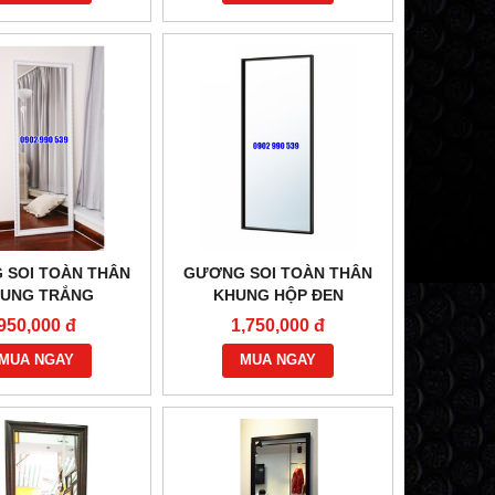
 SOI TOÀN THÂN
GƯƠNG SOI TOÀN THÂN
UNG TRẮNG
KHUNG HỘP ĐEN
950,000 đ
1,750,000 đ
MUA NGAY
MUA NGAY