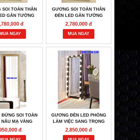
 SOI TOÀN THÂN
GƯƠNG SOI TOÀN THÂN
LED GẮN TƯỜNG
ĐÈN LED GẮN TƯỜNG
UNG TRẮNG
KHUNG ĐEN
,780,000 đ
2,780,000 đ
BẾP HÂM ĐƠN KHÔNG GÁY
BẾP HẦM ĐƠN
MUA NGAY
MUA NGAY
Vui lòng gọi
Vui lòng 
 ĐỨNG SOI TOÀN
GƯƠNG ĐÈN LED PHÒNG
 NÂU MẠ VÀNG
LÀM VIỆC SANG TRỌNG
950,000 đ
2,850,000 đ
MUA NGAY
MUA NGAY