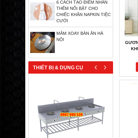
6 CÁCH TẠO ĐIỂM NHẤN
THÊM NỔI BẬT CHO
CHIẾC KHĂN NAPKIN TIỆC
CƯỚI
MÂM XOAY BÀN ĂN HÀ
NỘI
GƯƠN
KH
‹
›
THIẾT BỊ & DỤNG CỤ