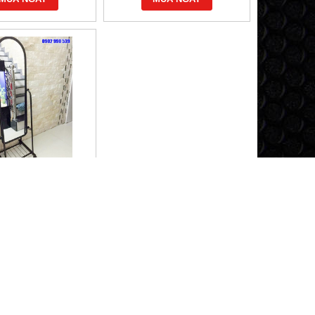
 SOI TOÀN THÂN
DI ĐỘNG
315,000 đ
MUA NGAY
HCM