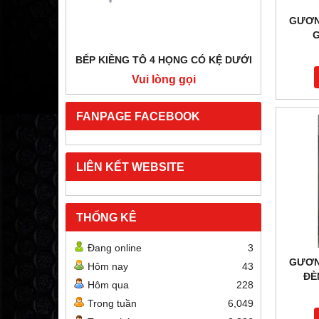
GƯƠN
G
BẾP KIỀNG TÔ 4 HỌNG CÓ KỆ DƯỚI
BẾP HẦ
i
Vui lòng gọi
FANPAGE FACEBOOK
LIÊN KẾT WEBSITE
THỐNG KÊ
Đang online
3
GƯƠN
Hôm nay
43
ĐÈ
Hôm qua
228
Trong tuần
6,049