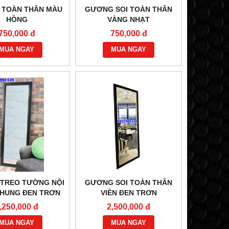
TOÀN THÂN MÀU
GƯƠNG SOI TOÀN THÂN
HỒNG
VÀNG NHẠT
750,000 đ
750,000 đ
MUA NGAY
MUA NGAY
TREO TƯỜNG NỘI
GƯƠNG SOI TOÀN THÂN
KHUNG ĐEN TRƠN
VIỀN ĐEN TRƠN
,250,000 đ
2,500,000 đ
MUA NGAY
MUA NGAY