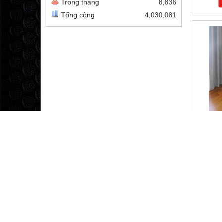
Trong tháng
8,836
Tổng cộng
4,030,081
GƯƠN