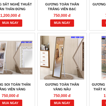
 SẮT NGHỆ THUẬT
GƯƠNG TOÀN THÂN
GƯƠNG 
ÀN THÂN ĐỨNG
TRẮNG VIỀN BẠC
1,200,000 đ
750,000 đ
MUA NGAY
MUA NGAY
G SOI TOÀN THÂN
GƯƠNG TOÀN THÂN
GƯƠNG 
ẮNG VIỀN VÀNG
VÀNG NÂU
THẤT 
750,000 đ
750,000 đ
1
MUA NGAY
MUA NGAY