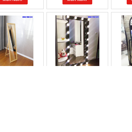
G SOI TOÀN THÂN
GƯƠNG SOI TOÀN THÂN
GƯƠNG
KHUNG GỖ
ĐÈN LED
1,550,000 đ
1,800,000 đ
MUA NGAY
MUA NGAY
CÔNG TY TNHH THIẾT BỊ TUẤN NGUYỄN
Địa chỉ: 136 Lê Sao, Phường Phú Thạnh, Quận Tân Phú, Tp.