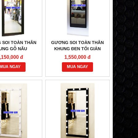
 SOI TOÀN THÂN
GƯƠNG SOI TOÀN THÂN
UNG GỖ NÂU
KHUNG ĐEN TỐI GIẢN
,150,000 đ
1,550,000 đ
MUA NGAY
MUA NGAY