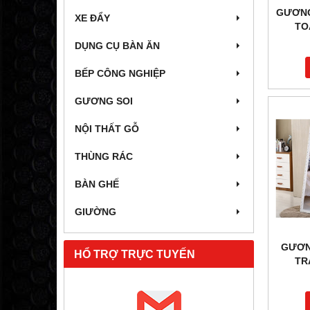
GƯƠNG
XE ĐẨY
TO
DỤNG CỤ BÀN ĂN
BẾP CÔNG NGHIỆP
GƯƠNG SOI
NỘI THẤT GỖ
THÙNG RÁC
BÀN GHẾ
GIƯỜNG
GƯƠN
HỔ TRỢ TRỰC TUYẾN
TR