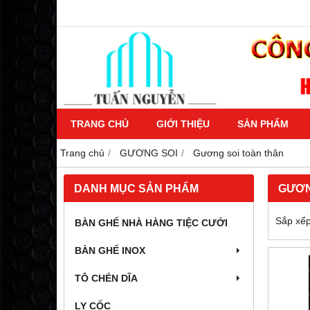
TRANG CHỦ
GIỚI THIỆU
SẢN PHẨM
Trang chủ
GƯƠNG SOI
Gương soi toàn thân
DANH MỤC SẢN PHẨM
GƯƠN
Sắp xếp
BÀN GHẾ NHÀ HÀNG TIỆC CƯỚI
BÀN GHẾ INOX
TÔ CHÉN DĨA
LY CỐC