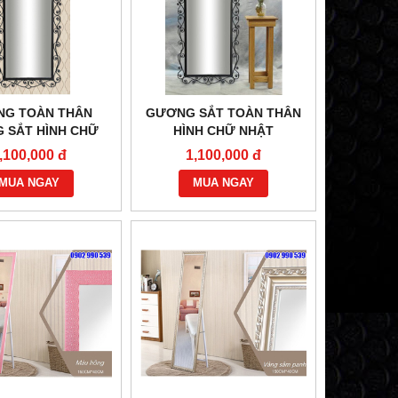
G TOÀN THÂN
GƯƠNG SẮT TOÀN THÂN
 SẮT HÌNH CHỮ
HÌNH CHỮ NHẬT
NHẬT
,100,000 đ
1,100,000 đ
MUA NGAY
MUA NGAY