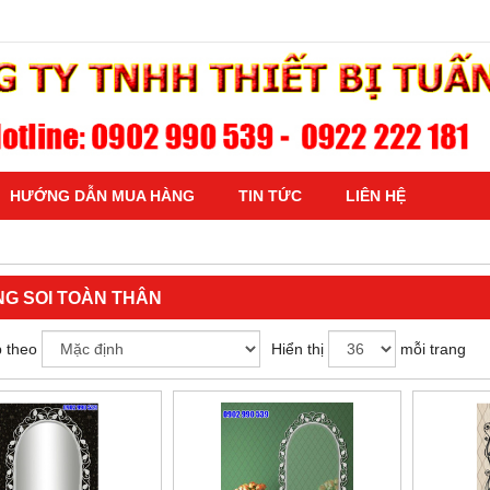
HƯỚNG DẪN MUA HÀNG
TIN TỨC
LIÊN HỆ
G SOI TOÀN THÂN
 theo
Hiển thị
mỗi trang