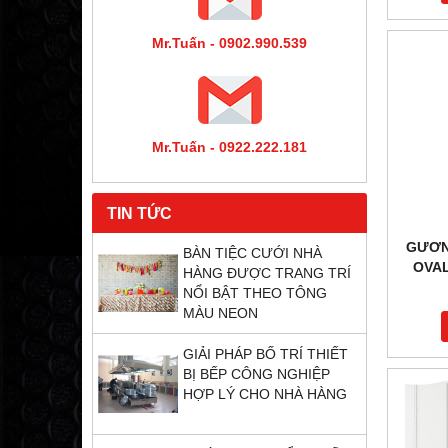
Mr.Tuấn - 0902.990.539
Mr.Tuấn - 0922.222.181
TIN TỨC
GƯƠN
BÀN TIỆC CƯỚI NHÀ
OVAL
HÀNG ĐƯỢC TRANG TRÍ
NỔI BẬT THEO TÔNG
MÀU NEON
GIẢI PHÁP BỐ TRÍ THIẾT
BỊ BẾP CÔNG NGHIỆP
HỢP LÝ CHO NHÀ HÀNG