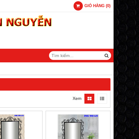
GIỎ HÀNG
(
0
)
Xem