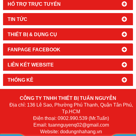
HỔ TRỢ TRỰC TUYẾN
TIN TỨC
THIẾT BỊ & DỤNG CỤ
FANPAGE FACEBOOK
LIÊN KẾT WEBSITE
THỐNG KÊ
CÔNG TY TNHH THIẾT BỊ TUẤN NGUYỄN
Địa chỉ: 136 Lê Sao, Phường Phú Thạnh, Quận Tân Phú,
Tp.HCM
​Điện thoại:
0902.990.539
(Mr.Tuấn)
Email:
tuannguyenq02@gmail.com
W
ebsite: dodungnhahang.vn