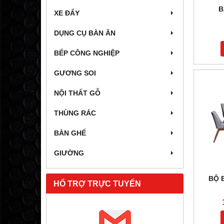
B
XE ĐẨY
DỤNG CỤ BÀN ĂN
BẾP CÔNG NGHIỆP
GƯƠNG SOI
NỘI THẤT GỖ
THÙNG RÁC
BÀN GHẾ
GIƯỜNG
BỘ 
HỔ TRỢ TRỰC TUYẾN