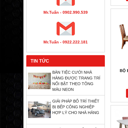
Mr.Tuấn - 0902.990.539
Mr.Tuấn - 0922.222.181
TIN TỨC
BỘ 
BÀN TIỆC CƯỚI NHÀ
HÀNG ĐƯỢC TRANG TRÍ
NỔI BẬT THEO TÔNG
MÀU NEON
GIẢI PHÁP BỐ TRÍ THIẾT
BỊ BẾP CÔNG NGHIỆP
HỢP LÝ CHO NHÀ HÀNG