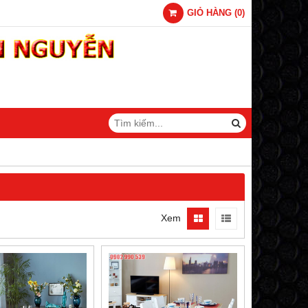
GIỎ HÀNG
(
0
)
Xem