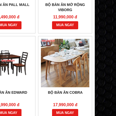
N ĂN PALL MALL
BỘ BÀN ĂN MỞ RỘNG
VIBORG
,490,000 đ
11,990,000 đ
MUA NGAY
MUA NGAY
ÀN ĂN EDWARD
BỘ BÀN ĂN COBRA
,990,000 đ
17,990,000 đ
MUA NGAY
MUA NGAY