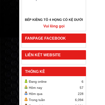
BẾP KIỀNG TÔ 4 HỌNG CÓ KỆ DƯỚI
BẾP HẦ
i
Vui lòng gọi
FANPAGE FACEBOOK
LIÊN KẾT WEBSITE
THỐNG KÊ
Đang online
6
Hôm nay
57
Hôm qua
228
Trong tuần
6,094