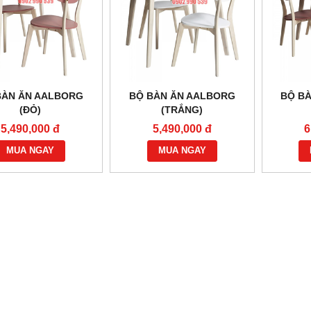
BÀN ĂN AALBORG
BỘ BÀN ĂN AALBORG
BỘ B
(ĐỎ)
(TRẮNG)
5,490,000 đ
5,490,000 đ
6
MUA NGAY
MUA NGAY