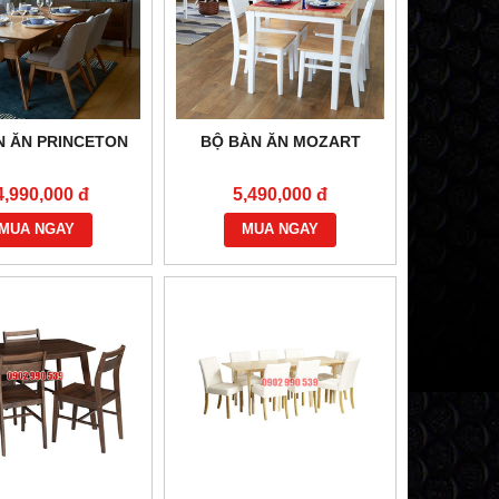
N ĂN PRINCETON
BỘ BÀN ĂN MOZART
4,990,000 đ
5,490,000 đ
MUA NGAY
MUA NGAY