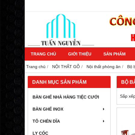
TRANG CHỦ
GIỚI THIỆU
SẢN PHẨM
Trang chủ
NỘI THẤT GỖ
Nội thất phòng ăn
Bộ 
DANH MỤC SẢN PHẨM
BỘ B
Sắp xếp
BÀN GHẾ NHÀ HÀNG TIỆC CƯỚI
BÀN GHẾ INOX
TÔ CHÉN DĨA
LY CỐC