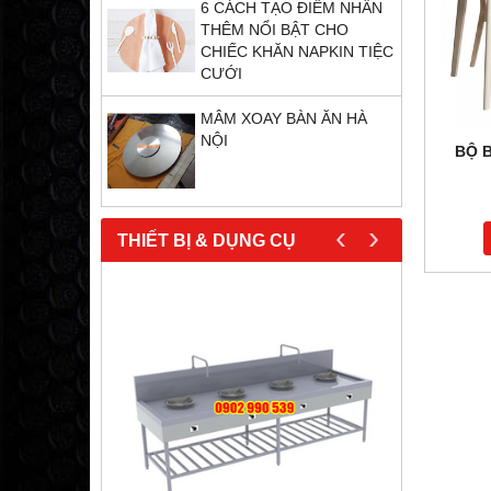
6 CÁCH TẠO ĐIỂM NHẤN
THÊM NỔI BẬT CHO
CHIẾC KHĂN NAPKIN TIỆC
CƯỚI
MÂM XOAY BÀN ĂN HÀ
NỘI
BỘ 
‹
›
THIẾT BỊ & DỤNG CỤ