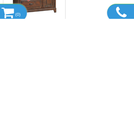
(
0
)
KỆ TIVI WALTER
5,190,000 đ
MUA NGAY
DANH MỤC SẢN PHẨM
HỔ TRỢ TRỰC TUYẾN
TIN TỨC
THIẾT BỊ & DỤNG CỤ
FANPAGE FACEBOOK