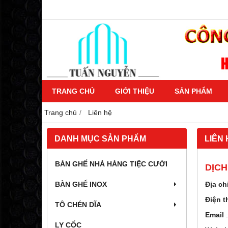
TRANG CHỦ
GIỚI THIỆU
SẢN PHẨM
Trang chủ
Liên hệ
DANH MỤC SẢN PHẨM
LIÊN 
BÀN GHẾ NHÀ HÀNG TIỆC CƯỚI
DỊCH
BÀN GHẾ INOX
Địa ch
Điện t
TÔ CHÉN DĨA
Email
LY CỐC