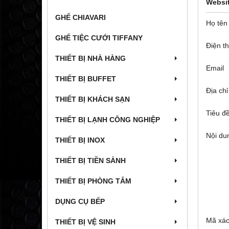
Websi
GHẾ CHIAVARI
Họ tên
GHẾ TIỆC CƯỚI TIFFANY
Điện th
THIẾT BỊ NHÀ HÀNG
Email
THIẾT BỊ BUFFET
Địa chỉ
THIẾT BỊ KHÁCH SẠN
Tiêu đ
THIẾT BỊ LẠNH CÔNG NGHIỆP
Nội du
THIẾT BỊ INOX
THIẾT BỊ TIỀN SẢNH
THIẾT BỊ PHÒNG TẮM
DỤNG CỤ BẾP
Mã xác
THIẾT BỊ VỆ SINH