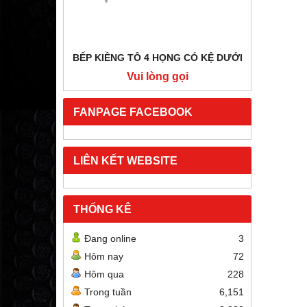
BẾP KIỀNG TÔ 4 HỌNG CÓ KỆ DƯỚI
BẾP HẦ
i
Vui lòng gọi
FANPAGE FACEBOOK
LIÊN KẾT WEBSITE
THỐNG KÊ
Đang online
3
Hôm nay
72
Hôm qua
228
Trong tuần
6,151