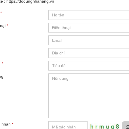
te
:
https://dodungnhahang.vn
*
oại
*
ề
*
ng
 nhận
*