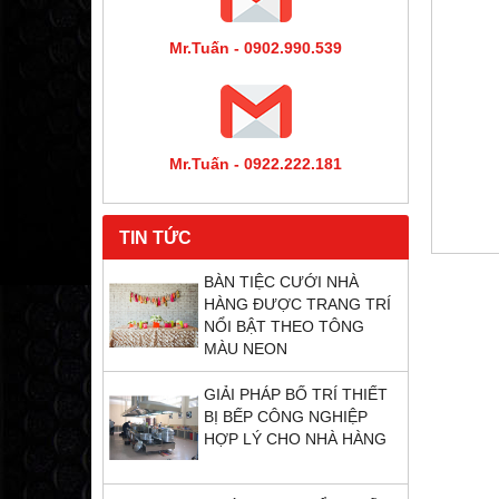
Mr.Tuấn - 0902.990.539
Mr.Tuấn - 0922.222.181
TIN TỨC
BÀN TIỆC CƯỚI NHÀ
HÀNG ĐƯỢC TRANG TRÍ
NỔI BẬT THEO TÔNG
MÀU NEON
GIẢI PHÁP BỐ TRÍ THIẾT
BỊ BẾP CÔNG NGHIỆP
HỢP LÝ CHO NHÀ HÀNG