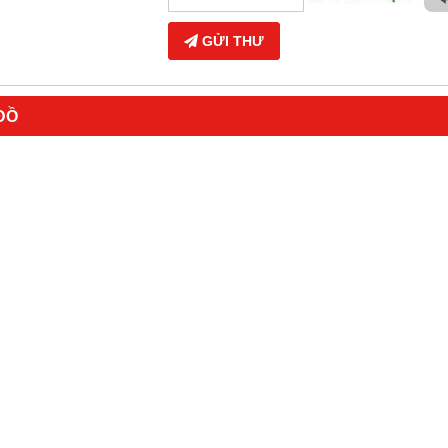
GỬI THƯ
ĐỒ