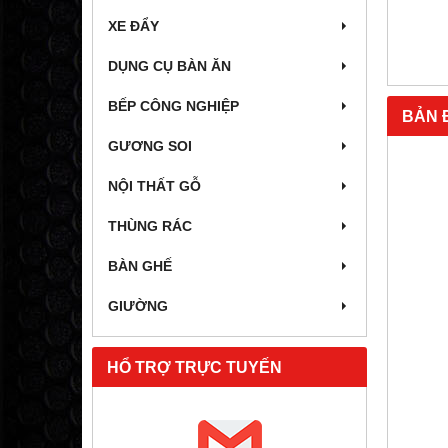
XE ĐẨY
DỤNG CỤ BÀN ĂN
BẾP CÔNG NGHIỆP
BẢN 
GƯƠNG SOI
NỘI THẤT GỖ
THÙNG RÁC
BÀN GHẾ
GIƯỜNG
HỔ TRỢ TRỰC TUYẾN