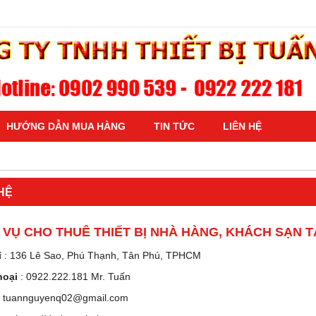
HƯỚNG DẪN MUA HÀNG
TIN TỨC
LIÊN HỆ
HỆ
 VỤ CHO THUÊ THIẾT BỊ NHÀ HÀNG, KHÁCH SẠN T
ỉ
: 136 Lê Sao, Phú Thạnh, Tân Phú, TPHCM
hoại
:
0922.222.181 Mr. Tuấn
:
tuannguyenq02@gmail.com