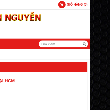
GIỎ HÀNG
(
0
)
ẠI HCM