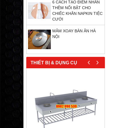
6 CÁCH TẠO ĐIỂM NHẤN
THÊM NỔI BẬT CHO
CHIẾC KHĂN NAPKIN TIỆC
CƯỚI
MÂM XOAY BÀN ĂN HÀ
NỘI
‹
›
THIẾT BỊ & DỤNG CỤ